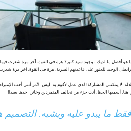
ذا هو أفضل ما لديك ، وجود سيد كبير؟ هزة في القوة. آخر مرة شعرت فيها
ابطي الوحيد للعثور على قاعدتهم السرية. هزة في القوة. آخر مرة شعرت 
له. لا يمكنني المشاركة! لدي عمل لأقوم به! ليس الأمر أنني أحب الإمبراطور
نا. أسميها الحظ. أنت جزء من تحالف المتمردين وخائن! خذها بعيدا!
قط ما يبدو عليه ويشبه. التصميم 