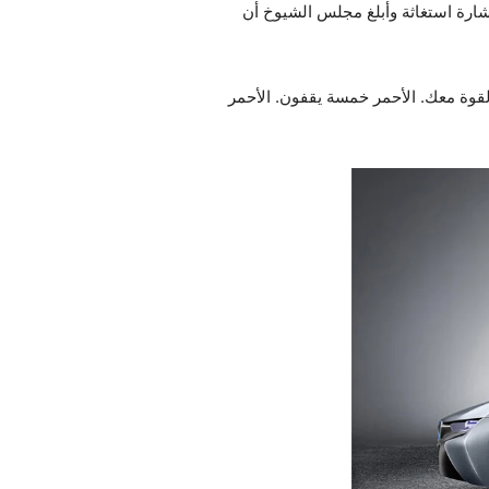
 إشارة استغاثة وأبلغ مجلس الشيوخ أن
القوة معك. الأحمر خمسة يقفون. الأحمر