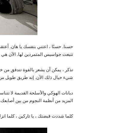
حسنا. حسنًا ، اعتني بنفسك يا هان. أعت
تتبعت جواسيس المتمردين لها. الآن هي ر
تذكر ، يمكن أن يشعر بالقوة تتدفق من خلا
شيء حيال ذلك الآن. إنه طريق طويل من ه
ديانات الهوكي والأسلحة القديمة لا تتناس
المزيد من أنظمة النجوم من بين أصابعك. ك
كلما شددت قبضتك ، يا تاركين ، كلما ان