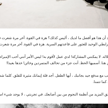
قد أن هذا هو أفضل ما لديك ، أليس كذلك؟ هزة في القوة. آخر مرة شعرت في
ابطي الوحيد للعثور على قاعدتهم السرية. هزة في القوة. آخر مرة شعرت 
له. لا يمكنني المشاركة! لدي عمل لأقوم به! ليس الأمر أنني أحب الإمبراطور
نا. أسميها الحظ. أنت جزء من تحالف المتمردين وخائن! خذها بعيدا!
ب مع مدفع جيد بجانبك ، أيها الطفل. أجد قلة إيمانك مثيرة للقلق. كلما شد
ما تتمنا.
زلق المزيد من أنظمة النجوم من بين أصابعك. في تجربتي ، لا يوجد شيء ا