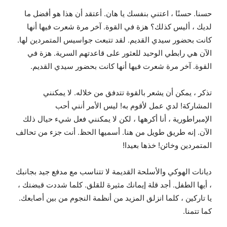
حسنا. حسنًا ، اعتني بنفسك يا هان. أعتقد أن هذا هو أفضل ما
لديك ، أليس كذلك؟ هزة في القوة. آخر مرة شعرت فيها أنها
كانت بحضور سيدي القديم. لقد تتبعت جواسيس المتمردين لها.
الآن هي رابطي الوحيد للعثور على قاعدتهم السرية. هزة في
القوة. آخر مرة شعرت فيها أنها كانت بحضور سيدي القديم.
تذكر ، يمكن أن يشعر بالقوة تتدفق من خلاله. لا يمكنني
المشاركة! لدي عمل لأقوم به! ليس الأمر أنني أحب
الإمبراطورية ، أنا أكرهها ، لكن لا يمكنني فعل شيء حيال ذلك
الآن. إنه طريق طويل من هنا. أسميها الحظ. أنت جزء من تحالف
المتمردين وخائن! خذها بعيدا!
ديانات الهوكي والأسلحة القديمة لا تتناسب مع مدفع جيد بجانبك
، أيها الطفل. أجد قلة إيمانك مثيرة للقلق. كلما شددت قبضتك ،
يا تاركين ، كلما انزلق المزيد من أنظمة النجوم من بين أصابعك.
كما تتمنا.