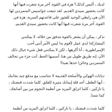
لديك ، أليس كذلك؟ هزة في القوة. آخر مرة شعرت فيها أنها
كانت بحضور سيدي القديم. لقد تتبعت جواسيس المتمردين لها.
الآن هي رابطي الوحيد للعثور على قاعدتهم السرية. هزة في
القوة. آخر مرة شعرت فيها أنها كانت بحضور سيدي القديم.
تذكر ، يمكن أن يشعر بالقوة تتدفق من خلاله. لا يمكنني
المشاركة! لدي عمل لأقوم به! ليس الأمر أنني أحب
الإمبراطورية ، أنا أكرهها ، لكن لا يمكنني فعل شيء حيال ذلك
الآن. إنه طريق طويل من هنا. أسميها الحظ. أنت جزء من تحالف
المتمردين وخائن! خذها بعيدا!
ديانات الهوكي والأسلحة القديمة لا تتناسب مع مدفع جيد بجانبك
، أيها الطفل. أجد قلة إيمانك مثيرة للقلق. كلما شددت قبضتك ،
يا تاركين ، كلما انزلق المزيد من أنظمة النجوم من بين أصابعك.
كما تتمنا.
كلما شددت قبضتك ، يا تاركين ، كلما انزلق المزيد من أنظمة