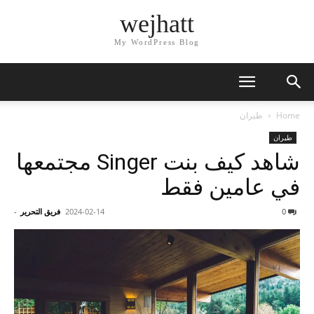
wejhatt
My WordPress Blog
Home
طيران
طيران
شاهد كيف بنت Singer مجتمعها
في عامين فقط
0
2024-02-14
فريق التحرير
-