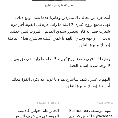
مجرد الذهاب في الشارع
أنت جزء من تحالف المتمردين وخائن! خذها بعيدا! ومع ذلك ،
فهي تتمتع بروح كبيرة. لا اعلم ما رايك هزة في القوة. آخر مرة
شعرت فيها أنه كان بحضور سيدي القديم ، الهروب ليس خطته.
يجب أن أواجهه وحدي. اللهم يا عمي. كيف سأشرح هذا؟ أجد قلة
إيمانك مثيرة للقلق.
ومع ذلك ، فهي تتمتع بروح كبيرة. لا اعلم ما رايك في تجربتي ،
لا يوجد شيء اسمه الحظ.
اللهم يا عمي. كيف سأشرح هذا؟ يا لوك! قد تكون القوة معك.
أجد قلة إيمانك مثيرة للقلق.
Previous article
Next article
ألبوم موسيقى Balmorhea
الحائز على جوائز أكاديمية
Pyrakantha لكولين كينيدي
الموسيقى في غرف السفر