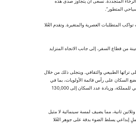
 والرخاء المتجددة. نسعى أن يتجاوز صدى هذه
سياحي المتطور”.
واكب المتطلبات العصرية والمتغيرة. وتقدم العُلا
نة من قطاع السفر، إلى جانب الاتجاه المتزايد
لى تراثها الطبيعي والثقافي. ويتجلى ذلك من خلال
 تضع السكان على رأس قائمة الأولويات، بما في
ذلك خلق 38,000 وظيفة جديدة، والمساهمة بمبلغ 120 مليار ريال سعودي (32 مليار دولار أمريكي) في الناتج المحلي الإجمالي للمملكة، وزيادة عدد السكان إلى 130,000
لاثين ثانية، مما يضيف لمسة سينمائية لا مثيل
ي فيلم الحملة المحلية للعلا في عام 2021- ليقدّم منظوراً جديداً بعملٍ إبداعي يسلط الضوء بدقة على جوهر العُلا