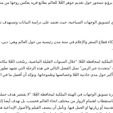
نطلق الحملة بشكل رسمي في 29 فبراير 2024، برؤيةٍ تتمحور حول تقديم جوهر العُلا للعالم بطابع فريد 
دي لتسويق الوجهات السياحية، حيث تعتمد على دراسة البيانات وتستهدف 
ء قطاع السفر والإعلام في ستة مدن رئيسية من حول العالم وهي: دبي، ل
ملكية لمحافظة العُلا: “خلال السنوات القليلة الماضية، رسّخت العُلا مكا
تجددة عبر الزمن” تمثل الفصل التالي في هذه الرحلة التي تشهد تطوراً م
ر حول مدى جاذبية العُلا وخصائصها وطموحاتها. ونؤكد أن أفضل ما في العُل
ارة تسويق الوجهات في الهيئة الملكية لمحافظة العُلا: “لا يقتصر هدف حمل
 باستقطاب اهتمامٍ الزوار من مختلف انحاء العالم فحسب، بل تهدف أيضا إ
يمة أو زيارتها او العمل فيها. ونأمل أن ينصف الفيلم والأصول الإبداعية 