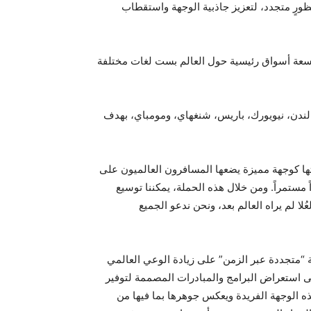
يعكس روحها من منظورٍ متجدد، لتعزيز جاذبية الوجهة واستقطاب
تسعة أسواق رئيسية حول العالم بست لغات مختلفة
ندن، نيويورك، باريس، شنغهاي، ومومباي، بهدف
نتها كوجهة مميزة يضعها المسافرون العالميون على
ستمراً. ومن خلال هذه الحملة، يمكننا توسيع
ا لم يراه العالم بعد، ونحن ندعو الجميع
ة “متجددة عبر الزمن” على زيادة الوعي العالمي
لى استعراض البرامج والمبادرات المصممة لتوفير
هذه الوجهة الفريدة ويعكس جوهرها بما فيها من