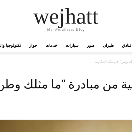
wejhatt
My WordPress Blog
فنادق
طيران
صور
سيارات
خدمات
حوار
تكنولوجيا وا
مثلك وطن” في مكة المكرمة
نية من مبادرة “ما مثلك وط