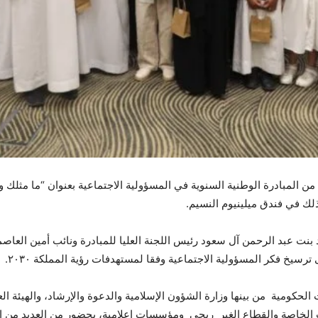
بنت عبد الرحمن آل سعود رئيس اللجنة العليا للمبادرة ونائب أمين العا
يخ فكر المسؤولية الاجتماعية وفقا لمستهدفات رؤية المملكة ٢٠٣٠.
الحكومية من بينها وزارة الشؤون الإسلامية والدعوة والإرشاد، والهيئة ا
الخاصة والقطاع الغير ربحي ومؤسسات إعلامية، بحضور من العديد من الفئ