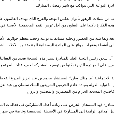
درة النوعية التي تتواكب مع شهر رمضان المبارك.
ب من شتلات الزهور بألوان تعكس البهجة والفرح الذي يهدف القائمون عل
هذه الفكرة تأكيدا على التعاون من أجل غرس القيم المجتمعية الأصيلة في 
وتفاعلية من الحضور وتخلله مسابقات نوعية وحصد معظم جوائزها الأطفال 
لى أنشطة وفقرات جوائز على المائدة الرمضانية المتنوعة من الأكلات الشع
ل سعود رئيس اللجنة العليا للمبادرة بتميز هذه النسخة بعديد من الفعا
مين على المبادرة الذين تمكنوا من توسيع المشاركة لجميع فئات المجتمع.
ة الاجتماعية “ما مثلك وطن” المستشار محمد بن عبدالعزيز المدرع القحطا
ية لمواكبة مستهدفات المملكة ٢٠٣٠ وضمن ما توليه الدولة بقيادة خادم الحرمين الشريفين الملك س
اصدي المسجد الحرام من المعتمرين والمصلين والزوار.
للمبادرة فهد السمحان الحرص على زيادة أعداد المشاركين في فعاليات الم
يل أهدافها الرامية إلى المشاركة في الأنشطة المجتمعية وخاصة في شهر 