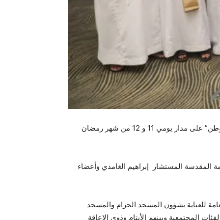
شهدت مكة المكرمة انطلاق فعاليات النسخة الثانية من المبادرة الوطنية السنوية في المسؤولية الاجتماعية بعنوان “ما مثلك وطن” على مدار يومي 11 و 12 من شهر رمضان
صمة المقدسة المستشار إبراهيم الغامدي وأعضاء
لعامة للعناية بشؤون المسجد الحرام والمسجد
ات المجتمعية وبينهم الأيتام وذوي الإعاقة