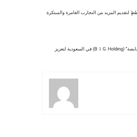
ٍ لتقديم المزيد من التجارب الغامرة والمبتكرة
إطلاق “بوابة الاعمال المبتكرة القابضة” (B. I. G. Holding) في السعودية لتعزيز