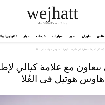
wejhatt
My WordPress Blog
فنادق
طيران
صور
سيارات
خدمات
حوار
تكنولوجيا وا
 لإطلاق تجربة مميزة في دار طنطورة ذا هاوس هوتيل في العُلا
 تتعاون مع علامة كيالي لإط
اوس هوتيل في العُلا