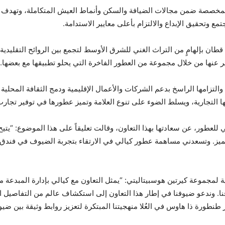
المخصصة ضمن مجالات الضيافة والسكن وأنماط العيش المتكاملة، وتهدف إل
مع وتحقيق الإبداع والالتزام بأعلى معايير الاستدامة.
ان بإلهامٍ من التراث الغني للشرق الأوسط لتجمع بين الروائح التقليدية
 عنها من خلال مجموعة من العطور الفاخرة التي يحلو تطبيقها مع بعضها.
والتزامها الراسخ بدعم الشركات والأعمال الإقليمية ودمج الثقافة المحلي
ا التجارية، ويسلط الضوء على تنوع العلامة وتميز عطورها في توفير تجا
عطور، عن سعادتها بهذا التعاون، وقالت تعليقاً على هذا الموضوع: “يتيح 
ميز. وتسعدني مساهمة عطور كيالي في الارتقاء بتجربة الضيوف في فندق
ذية لمجموعة كيرتين هوسبيتاليتي: “يمثل التعاون مع كيالي بإدارة المبدع
نا. وندعو ضيوفنا في إطار هذا التعاون إلى استكشاف عالم من التفاصيل ال
نطورة ذا هاوس في العُلا منهجيتنا المبتكرة لتعزيز روابط وثيقة بين ضيوف