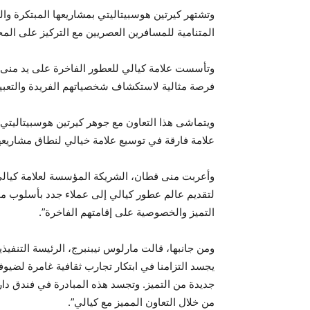
وتشتهر كيرتين هوسبيتاليتي بمشاريعها المبتكرة و
المتنامية للمسافرين العصريين مع التركيز على المجت
وتأسست علامة كيالي للعطور الفاخرة على يد منى قط
فرصة مثالية لاستكشاف شخصياتهم الفريدة والتعبير
ويتماشى هذا التعاون مع جوهر كيرتين هوسبيتاليتي 
علامة فارقة في توسيع علامة خيالي لنطاق مشاريعه
وأعربت منى قطان، الشريكة المؤسسة لعلامة كيالي لل
لتقديم عالم عطور كيالي إلى عملاء جدد بأسلوب م
التميز والخصوصية على إقامتهم الفاخرة”.
ومن جانبها، قالت مارلوس نيبنبرج، الرئيسة التنفي
يجسد التزامنا في ابتكار تجارب ثقافية غامرة لضيوف
جديدة من التميز. وتجسد هذه المبادرة في فندق دار ط
من خلال التعاون المميز مع كيالي”.