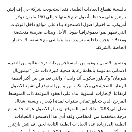
بالنسبة لقطاع العيادات الطبية، فقد استحوذت شركة جي إف إتش
بارتنرز على محفظة أصول تبلغ قيمتها حوالي 150 مليون دولار
أمريكي. تم اختيار اصول الاستحواذ بناء على مواقع داخل الولايات
التي تظهر نموا ديموغرافيا طويل الأجل وبيئات ضريبية منخفضة
ومعدلات هجرة داخلية متزايدة، بما يتماشى مع فلسفة الاستثمار
الخاصة بالشركة.
و تتميز الاصول بنوعية من المستاجرين ذات درجة عالية من التقييم
الاتماني مدعومة بأنظمة رعاية صحية كبيرة ذات مثل “ميموريال
هيرمان” و”بايلور سكوت آند وايت”، والتي تعد من بين أكبر أنظمة
الرعاية الصحية في ولاية تكساس. و من المتوقع أن تشهد الاصول
ارتفاعا الإيجارات السنوية بناء علي العقود الموقعة ذات المتوسط
المرجح الذي يتجاوز ثماني سنوات لمدة الإيجار ، ونسبة إشغال
تصل إلى 98%. لذلك فمن المتوقع ان توفر الاصول عوائد جذابة مع
درجة منخفضة من المخاطر. ولقد أدي هذا الاستحواذ اللعيادات
الطبية إلى زيادة عدد العيادات الطبية التابعة لجي إف إتش بارتنرز
إلى أكثر من 35 عقارا بقيمة تتجاوز 800 مليون دولار أمريكي. تتم