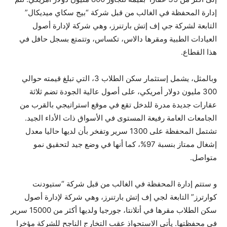
إدارة المحفظة في الغالب من قبل شركة “بيج سكاي ميديكال”
التابعة لشركة جي إف إتش بارتنرز، وهي شركة لإدارة أصول
العيادات الطبية ومقرها دالاس، تكساس، وتتمتع بسجل حافل في
هذا القطاع.
وبالمثل، يشمل إستثمار سكن الطلاب 3، التي تبلغ قيمته حوالي
300 مليون دولار أمريكي، على أصول عالية الجودة تضم ثلاثة
عقارات جديدة مدرة للدخل تقع في موقع استراتيجي بالقرب من
الجامعات العامة رفيعة المستوى في الأسواق ذات الأداء الجيد.
تشتمل المحفظة على 1300 سرير وتفخر بأن لديها حاليا معدل
إشغال ممتاز بنسبة 97%، كما أنها في وضع جيد لتحقيق نمو
متواصل.
و ستتم إدارة المحفظة في الغالب من قبل شركة “ستيودنت
كوارترز” التابعة لجي إف إتش بارتنرز، وهي شركة لإدارة أصول
سكن الطلاب مقرها في أتلانتا، جورجيا ولديها أكثر من 15000 سرير
في محفظتها. يأتي الاستحواذ عقب التخارج الناجح للشركة مؤخرا