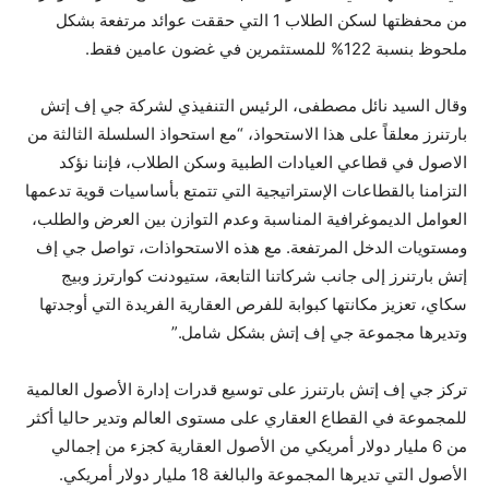
من محفظتها لسكن الطلاب 1 التي حققت عوائد مرتفعة بشكل
ملحوظ بنسبة 122% للمستثمرين في غضون عامين فقط.
وقال السيد نائل مصطفى، الرئيس التنفيذي لشركة جي إف إتش
بارتنرز معلقاً على هذا الاستحواذ، “مع استحواذ السلسلة الثالثة من
الاصول في قطاعي العيادات الطبية وسكن الطلاب، فإننا نؤكد
التزامنا بالقطاعات الإستراتيجية التي تتمتع بأساسيات قوية تدعمها
العوامل الديموغرافية المناسبة وعدم التوازن بين العرض والطلب،
ومستويات الدخل المرتفعة. مع هذه الاستحواذات، تواصل جي إف
إتش بارتنرز إلى جانب شركاتنا التابعة، ستيودنت كوارترز وبيج
سكاي، تعزيز مكانتها كبوابة للفرص العقارية الفريدة التي أوجدتها
وتديرها مجموعة جي إف إتش بشكل شامل.”
تركز جي إف إتش بارتنرز على توسيع قدرات إدارة الأصول العالمية
للمجموعة في القطاع العقاري على مستوى العالم وتدير حاليا أكثر
من 6 مليار دولار أمريكي من الأصول العقارية كجزء من إجمالي
الأصول التي تديرها المجموعة والبالغة 18 مليار دولار أمريكي.