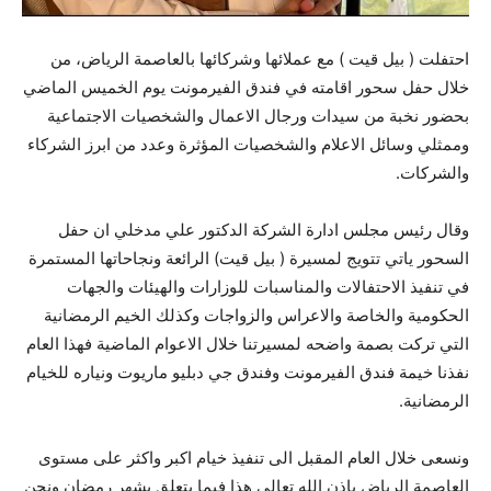
احتفلت ( بيل قيت ) مع عملائها وشركائها بالعاصمة الرياض، من
خلال حفل سحور اقامته في فندق الفيرمونت يوم الخميس الماضي
بحضور نخبة من سيدات ورجال الاعمال والشخصيات الاجتماعية
وممثلي وسائل الاعلام والشخصيات المؤثرة وعدد من ابرز الشركاء
والشركات.
وقال رئيس مجلس ادارة الشركة الدكتور علي مدخلي ان حفل
السحور ياتي تتويج لمسيرة ( بيل قيت) الرائعة ونجاحاتها المستمرة
في تنفيذ الاحتفالات والمناسبات للوزارات والهيئات والجهات
الحكومية والخاصة والاعراس والزواجات وكذلك الخيم الرمضانية
التي تركت بصمة واضحه لمسيرتنا خلال الاعوام الماضية فهذا العام
نفذنا خيمة فندق الفيرمونت وفندق جي دبليو ماريوت ونياره للخيام
الرمضانية.
ونسعى خلال العام المقبل الى تنفيذ خيام اكبر واكثر على مستوى
العاصمة الرياض باذن الله تعالى هذا فيما يتعلق بشهر رمضان ونحن