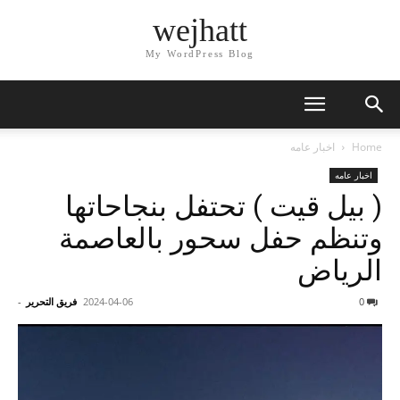
wejhatt
My WordPress Blog
Home
اخبار عامه
اخبار عامه
( بيل قيت ) تحتفل بنجاحاتها
وتنظم حفل سحور بالعاصمة
الرياض
0
2024-04-06
فريق التحرير
-