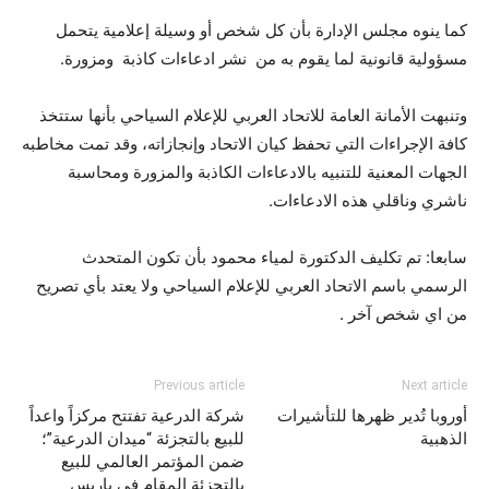
كما ينوه مجلس الإدارة بأن كل شخص أو وسيلة إعلامية يتحمل
مسؤولية قانونية لما يقوم به من نشر ادعاءات كاذبة ومزورة.
وتنبهت الأمانة العامة للاتحاد العربي للإعلام السياحي بأنها ستتخذ
كافة الإجراءات التي تحفظ كيان الاتحاد وإنجازاته، وقد تمت مخاطبه
الجهات المعنية للتنبيه بالادعاءات الكاذبة والمزورة ومحاسبة
ناشري وناقلي هذه الادعاءات.
سابعا: تم تكليف الدكتورة لمياء محمود بأن تكون المتحدث
الرسمي باسم الاتحاد العربي للإعلام السياحي ولا يعتد بأي تصريح
من اي شخص آخر .
Previous article
Next article
أوروبا تُدير ظهرها للتأشيرات
شركة الدرعية تفتتح مركزاً واعداً
الذهبية
للبيع بالتجزئة “ميدان الدرعية”؛
ضمن المؤتمر العالمي للبيع
بالتجزئة المقام في باريس