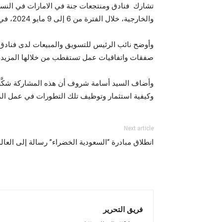
تشارك فنادق ومنتجعات جنة في الامارات في النسخ
والخارجية، خلال الفترة من 6 إلى 9 مايو 2024، في مركز دبي التجاري العالمي، وذلك تحت شعار “تمكين الابتكار.. إحداث تحول في قطاع السفر من خلال ريادة الأعمال”.
وأوضح نائب الرئيس للتسويق والمبيعات لدى فنادق 
صفقات واتفاقيات عمل تستقطب من خلالها المزيد من 
وأضاف السيد أسامة شروف أن هذه المشاركة شكَّلت
وكيفية استثمار وتوظيف تلك التطورات في عمل المج
Next article
انطلاق مبادرة “السعودية الخضراء” رسالة إلى العال
فريق التحرير