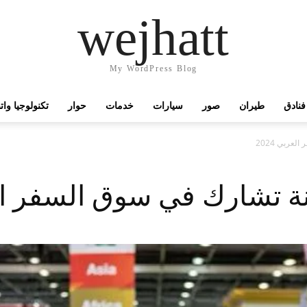
wejhatt
My WordPress Blog
فنادق
طيران
صور
سيارات
خدمات
حوار
تكنولوجيا وا
ربي 2024
 تشارك في سوق السفر العرب