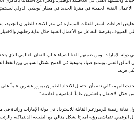
حياتنا والمشهد الفني في العاصمة أبوظبي. وكجزء من احتفالنا بالذكرى 
عمال الفنية الجميلة في مقرنا الجديد في مطار أبوظبي الدولي ليستمتع 
يص اجراءات السفر للفئات الممتازة في مقر الاتحاد للطيران الجديد، مط
8 من مايو وحتى 15 يوليو. وسيحظى الضيوف بفرصة التفاعل مع الأعمال الفنية خلال بداية رحلته
 دولة الإمارات. ومن ضمنهم الفنانا ضياء عالم، الفنان العالمي الذي يتخذ
ي التألق الفني. ويتمتع ضياء بموهبة في الدمج بشكل انسيابي بين الخط ا
ل فريد.
لحدث المهم، كلي ثقة بأن احتفال الاتحاد للطيران بمرور عشرين عاماً ع
ن خلال الاحتفال بالعشرين عاماً الماضية والقادمة.”
فنانة رقمية للرموزغير القابلة للاسترداد في دولة الإمارات ورائدة في 
ل الرقمي. تتماشى رؤية أميرتا بشكل مثالي مع الطبيعة الدينماكية والرت