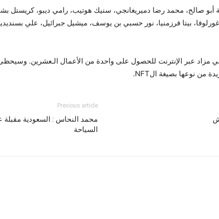
 أبو صالح، محمد رضا دميريغانجي، سنيك هوتيب، رامي ديبو، كريستل بشا
ورلوفا، بيتا فرزمنيا، نور حسبي بن يوسف، ميشيل جبرائيل، علي بسنديديه، 
ي مزاد عبر الإنترنت للحصول على واحدة من الأعمال الـعشرين. وسيح
 من نوعها بصيغة الNFT.
Previous article
ش
محمد النحاس : السعودية مقبلة ع
السياحة