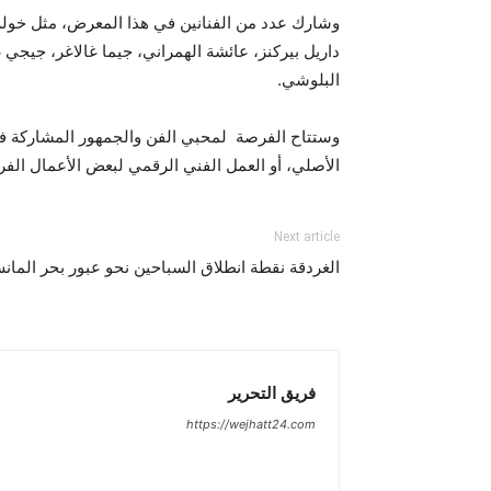
وشارك عدد من الفنانين في هذا المعرض، مثل خولة
داريل بيركنز، عائشة الهمراني، جيما غالاغر، جيجي غ
البلوشي.
وستتاح الفرصة لمحبي الفن والجمهور المشاركة ف
الأصلي، أو العمل الفني الرقمي لبعض الأعمال الفريدة
Next article
الغردقة نقطة انطلاق السباحين نحو عبور بحر المان
فريق التحرير
https://wejhatt24.com