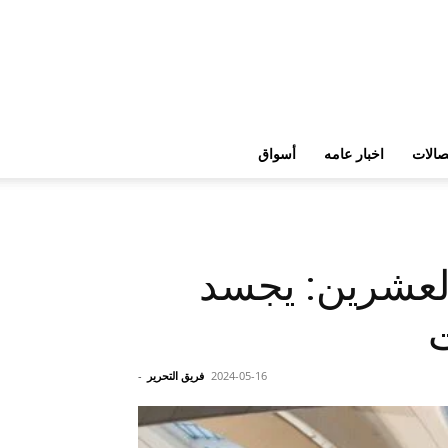
تصالات
اخبار عامه
أسواق
 العشرين: يجسد
ت
2024-05-16
فريق التحرير
-