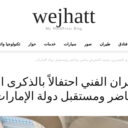
wejhatt
My WordPress Blog
فنادق
طيران
صور
سيارات
خدمات
حوار
تكنولوجيا وا
لذكرى العشرين: يجسد المعرض ماضي وحاضر ومستقبل دولة الإمارات
ان الفني احتفالاً بالذكرى
ر ومستقبل دولة الإمارا