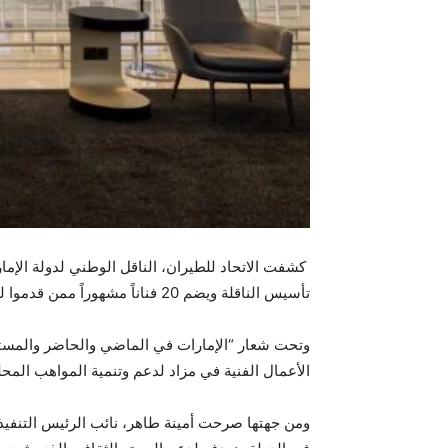
كشفت الاتحاد للطيران، الناقل الوطني لدولة الإما
تأسيس الناقلة ويضم 20 فناناً مشهوراً ممن قدموا لوحات فنية وأخرى رقمية، احتفالاً بمرور عقدين من التميز على مجال الطيران.
وتحت شعار “الإمارات في الماضي والحاضر والمستق
الأعمال الفنية في مزاد لدعم وتنمية المواهب المحل
ومن جهتها صرحت أمينة طاهر، نائب الرئيس التنفيذي 