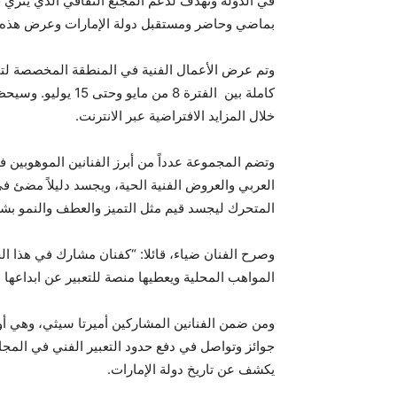
في الدولة ونهدف لدعم المجتع الثقافي الذي يثري 
بماضي وحاضر ومستقبل دولة الإمارات وعرض هذه الأ
وتم عرض الأعمال الفنية في المنطقة المخصصة لتخل
كاملة بين الفترة 
خلال المزايد الافتراضية عبر الانترنت.
وتضم المجموعة عدداً من أبرز الفنانين الموهوبين في
العربي والعروض الفنية الحية، ويجسد دليلاً مضئ ف
المتحرك ليجسد قيم مثل التميز والعطف والنمو بشك
وصرح الفنان ضياء، قائلا: “كفنان مشارك في هذا ا
المواهب المحلية ويعطيها منصة للتعبير عن ابداعها م
ومن ضمن الفنانين المشاركين أميرتا سيثي، وهي أول 
جوائز وتواصل في دفع حدود التعبير الفني في المجا
يكشف عن تاريخ دولة الإمارات.