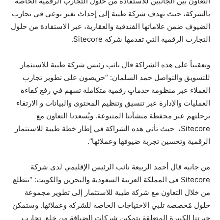
التعاون بين الجانبين للاستفادة من حلول التجارب الرقمية الخاصة
بالشركة، حيث تهدف شركة طيبة إلى إحداث تغير نوعي في تجارب
الضيوف ضمن علاماتها الفندقية والعقارية، عبر الاستفادة من حلول
التجارب الرقمية التي تقدمها شركة Sitecore.
وتعقيباً على هذه الشراكة قال نائب رئيس شركة طيبة للاستثمار
للتسويق والتواصل حمد السلمان: “حريصون على تطوير تجارب
العملاء عبر منظومة خدماتٍ رقمية متكاملة تسهم في رفع كفاءة
العمليات والإدارة عبر تنسيق وتنظيم المحتوى والبيانات و الارتقاء
برحلتهم عبر محفظة منشآتنا المتنوعة. ويُسعدنا التعاون مع
Sitecore، حيث تأتي هذه الشراكة في إطار خطة طيبة للاستثمار
الرقمية وتحسين تجربة ضيوفها وعملائها”.
من جانبه قال أحمد الربيعة نائب الرئيس الإقليمي لدى شركة
Sitecore في المملكة العربية السعودية والبحرين والكويت: “نتطلع
من خلال التعاون مع شركة طيبة للاستثمار إلى تطوير مجموعة
حلول مُخصصة تلبي الاحتياجات الخاصة للشركة وعملائها. وستمكن
خبرتنا الكبيرة المتعلقة بتمكين شركات الضيافة من خلق تجارب