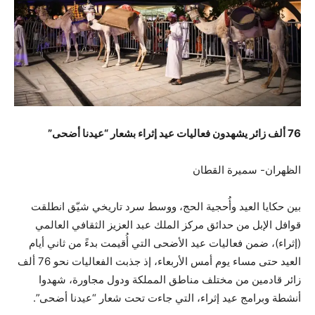
76 ألف زائر يشهدون فعاليات عيد إثراء بشعار “عيدنا أضحى”
الظهران- سميرة القطان
بين حكايا العيد وأُحجية الحج، ووسط سرد تاريخي شيّق انطلقت
قوافل الإبل من حدائق مركز الملك عبد العزيز الثقافي العالمي
(إثراء)، ضمن فعاليات عيد الأضحى التي أُقيمت بدءً من ثاني أيام
العيد حتى مساء يوم أمس الأربعاء، إذ جذبت الفعاليات نحو 76 ألف
زائر قادمين من مختلف مناطق المملكة ودول مجاورة، شهدوا
أنشطة وبرامج عيد إثراء، التي جاءت تحت شعار “عيدنا أضحى”.