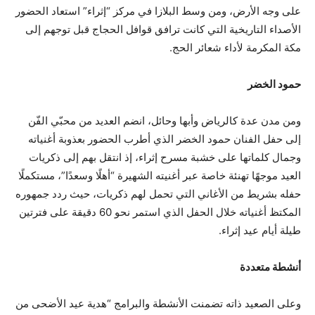
على وجه الأرض، ومن وسط البلازا في مركز “إثراء” استعاد الحضور
الأصداء التاريخية التي كانت ترافق قوافل الحجاج قبل توجهم إلى
مكة المكرمة لأداء شعائر الحج.
حمود الخضر
ومن مدن عدة كالرياض وأبها وحائل، انضم العديد من محبّي الفّن
إلى حفل الفنان حمود الخضر الذي أطرب الحضور بعذوبة أغنياته
وجمال كلماتها على خشبة مسرح إثراء، إذ انتقل بهم إلى ذكريات
العيد موجهًا تهنئة خاصة عبر أغنيته الشهيرة “أهلًا وسعدًا”، مستكملًا
حفله بشريط من الأغاني التي تحمل لهم ذكريات، حيث ردد جمهوره
المكتظ أغنياته خلال الحفل الذي استمر نحو 60 دقيقة على فترتين
طيلة أيام عيد إثراء.
أنشطة متعددة
وعلى الصعيد ذاته تضمنت الأنشطة والبرامج “هدية عيد الأضحى من