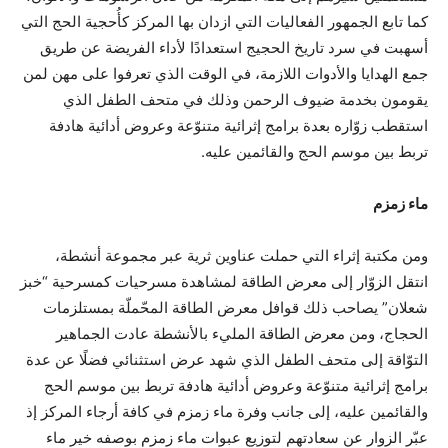
كما تابع الجمهور الفعاليات التي ازدان بها المركز كأُحجية الحج التي
أسهبت في سرد تاريخ الحجيج استعدادًا لأداء الفريضة عن طريق
جمع الهدايا والأدوات اللازمة، في الوقت الذي تعرفوا على مهن لمن
يقومون بخدمة ضيوف الرحمن وذلك في متحف الطفل الذي
استقطب زوّاره بعدة برامج إثرائية متنوّعة وعروض أدائية هادفة
تربط بين موسم الحج والقائمين عليه.
ماء زمزم
ومن مكتبة إثراء التي حملت عناوين ثرية عبر مجموعة أنشطة،
انتقل الزوّار إلى معرض الطاقة لمشاهدة مسرحيات كمسرحية “خبز
شعلان” يصاحب ذلك قوافل معرض الطاقة المحّملّة بمستلزمات
الحجاج، ومن معرض الطاقة المليء بالأنشطة عادت الجماهير
التوّاقة إلى متحف الطفل الذي شهد عرض استثنائي فضلًا عن عدة
برامج إثرائية متنوّعة وعروض أدائية هادفة تربط بين موسم الحج
والقائمين عليه، إلى جانب وفرة ماء زمزم في كافة أرجاء المركز إذ
عبّر الزوار عن سعادتهم لتوزيع عبوات ماء زمزم بوصفه خير ماء