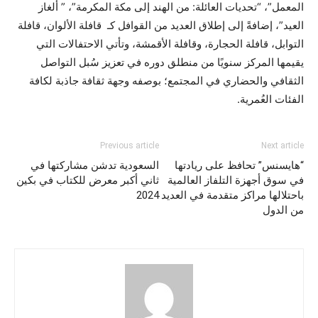
المعمل”، “تحديات العائلة: من الهند إلى مكة المكرمة”، ” ألغاز
العيد”، إضافةً إلى إطلاق العديد من القوافل كـ قافلة الألوان، قافلة
التوابل، قافلة الحجارة، وقافلة الأقمشة، وتأتي الاحتفالات التي
يقيمها المركز سنويًا من منطلق دوره في تعزيز سُبل التواصل
الثقافي والحضاري في المجتمع؛ بوصفه وجهة ثقافة جاذبة لكافة
الفئات العُمرية.
Previous article
Next article
“هايسنس” تحافظ على ريادتها
السعودية تدشن مشاركتها في
في سوق أجهزة التلفاز العالمية
ثاني أكبر معرض للكتاب في بكين
باحتلالها مراكز متقدمة في العديد
2024
من الدول