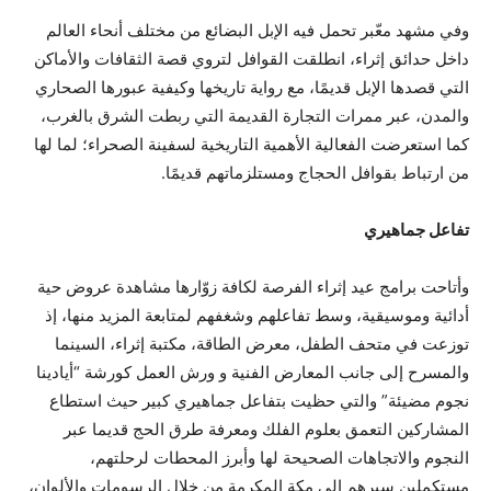
وفي مشهد معّبر تحمل فيه الإبل البضائع من مختلف أنحاء العالم
داخل حدائق إثراء، انطلقت القوافل لتروي قصة الثقافات والأماكن
التي قصدها الإبل قديمًا، مع رواية تاريخها وكيفية عبورها الصحاري
والمدن، عبر ممرات التجارة القديمة التي ربطت الشرق بالغرب،
كما استعرضت الفعالية الأهمية التاريخية لسفينة الصحراء؛ لما لها
من ارتباط بقوافل الحجاج ومستلزماتهم قديمًا.
تفاعل جماهيري
وأتاحت برامج عيد إثراء الفرصة لكافة زوّارها مشاهدة عروض حية
أدائية وموسيقية، وسط تفاعلهم وشغفهم لمتابعة المزيد منها، إذ
توزعت في متحف الطفل، معرض الطاقة، مكتبة إثراء، السينما
والمسرح إلى جانب المعارض الفنية و ورش العمل كورشة “أيادينا
نجوم مضيئة” والتي حظيت بتفاعل جماهيري كبير حيث استطاع
المشاركين التعمق بعلوم الفلك ومعرفة طرق الحج قديما عبر
النجوم والاتجاهات الصحيحة لها وأبرز المحطات لرحلتهم،
مستكملين سيرهم إلى مكة المكرمة من خلال الرسومات والألوان،