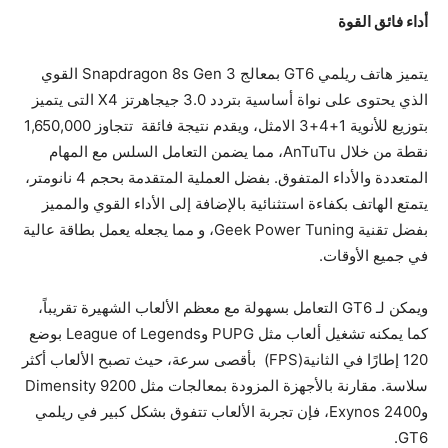
أداء فائق القوة
يتميز هاتف ريلمي GT6 بمعالج Snapdragon 8s Gen 3 القوي
الذي يحتوى على نواة أساسية بتردد 3.0 جيجاهرتز X4 التى يتميز
بتوزيع للأنوية 1+4+3 الامثل، ويقدم نتيجة فائقة تتجاوز 1,650,000
نقطة من خلال AnTuTu، مما يضمن التعامل السلس مع المهام
المتعددة والأداء المتفوق. بفضل العملية المتقدمة بحجم 4 نانومتر،
يتمتع الهاتف بكفاءة استثنائية بالإضافة إلى الأداء القوي والمميز
بفضل تقنية Geek Power Tuning، و مما يجعله يعمل بطاقة عالية
في جميع الأوقات.
ويمكن لـ GT6 التعامل بسهولة مع معظم الألعاب الشهيرة تقريباً،
كما يمكنه تشغيل ألعاب مثل PUPG وLeague of Legends بوضع
120 إطارًا في الثانية(FPS) بأقصى سرعة، حيث تصبح الألعاب أكثر
سلاسة. مقارنة بالأجهزة المزودة بمعالجات مثل Dimensity 9200
وExynos 2400، فإن تجربة الألعاب تتفوق بشكل كبير في ريلمي
GT6.