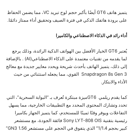
يتميز هاتف GT6 أيضًا بأكبر حجم لوح تبريد VC، مما يضمن الحفاظ
على برودة هاتفك الذكي في فترة الصيف وتحقيق أداء ممتاز دائمًا.
أداء رائد في الذكاء الاصطناعي والكاميرا
يُعتبر GT6 الخيار الأفضل بين الهواتف الذكية الرائدة، وذلك يرجع
لما يقدمه من تقنيات معتمدة على الذكاء الاصطناعي(AI) . بالإضافة
إلى ذلك، يتميز الهاتف بأحدث شريحة ويحدد معايير جديدة مع معالج
Snapdragon 8s Gen 3 القوي، مما يجعله استثنائي من حيث
الأداء والابتكار.
كما يقدم ريلمي GT6ميزة مبتكرة تُعرف بـ “البوابة السحرية”، التي
تحدد وتشارك المحتوى المحدد مع التطبيقات الخارجية، مما يسهل
التفاعلات ويوفر وقتًا ثمينًا للمستخدم، كما يتميز الجهاز بكاميرا
رئيسية بتقنية Sony LYT-808 OIS فائقة الجودة، مع مستشعر
كبير بحجم 1/1.4″ الذي يتفوق في الحجم على مستشعر GN3 1.56”