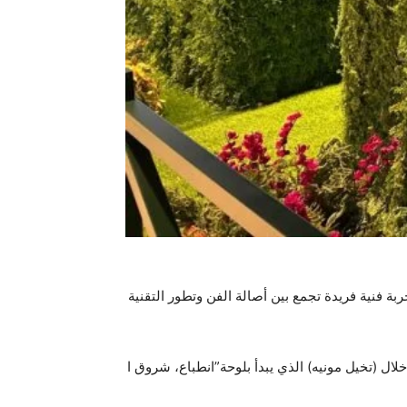
2 لوحة للفنان كلود مونيه، ليقدم للزوار تجربة فنية فريدة تجمع بين أصالة الفن وتطور التقنية
ل (تخيل مونيه) الذي يبدأ بلوحة”انطباع، شروق ا