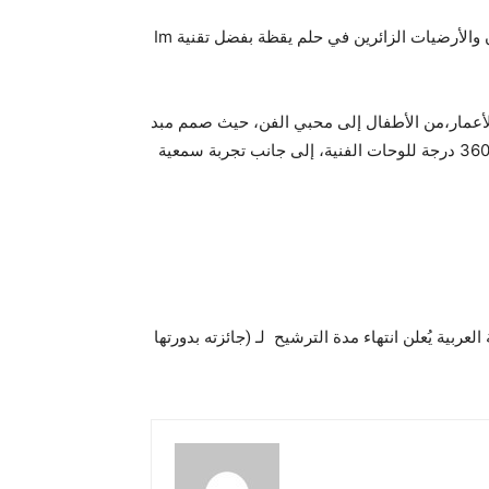
ويضم أكثر من 200 تحفة فنية مشهورة باستخدام تقنيات حديثة وتصميم مبتكر، حيث تُغرق إسقاطات 360 درجة على الجدران والأرضيات الزائرين في حلم يقظة بفضل تقنية Im
الأعمار،من الأطفال إلى محبي الفن، حيث صمم مبد
عو المعرض (غرفة اكتشاف) بمثابة رحلة تعليمية تبدأ باللوحات المعروضة قبل الدخول إلى الفضاء الغامر، وإتاحة الرؤية بزاوية 360 درجة للوحات الفنية، إلى جانب تجربة سمعية
عربية يُعلن انتهاء مدة الترشيح لـ (جائزته بدورتها