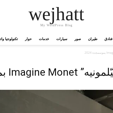
wejhatt
My WordPress Blog
فنادق
طيران
صور
سيارات
خدمات
حوار
تكنولوجيا وا
Im بموسمجدة 2024