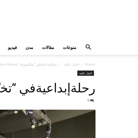
منوعات
مقالات
مدن
فيديو
Home
اخبار عامه
رحلةإبداعيةفي “تخيّلمونيه” Imagine Monet بموسمجدة 2024
اخبار عامه
رحلةإبداعيةفي “تخيّلمونيه” agine Monet
0