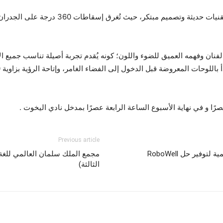
نان وفهمه العميق للضوء واللون؛ كونه يُقدم تجربة أصيلة تناسب جميع 
ًا و في نهاية الأسبوع الساعة الرابعة عصرًا بمدخل نادي اليخوت .
Previous article
إيه آي كيو وLandmark تُوقعان اتفاقية iEnergy العالمية لتوفير حل RoboWell
مجمع الملك سلمان العالمي للغة ال
الثالثة)