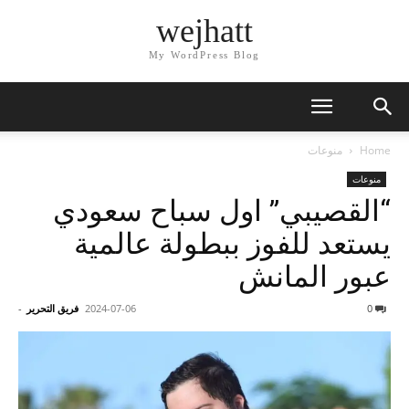
wejhatt
My WordPress Blog
Home
منوعات
منوعات
“القصيبي” اول سباح سعودي
يستعد للفوز ببطولة عالمية
عبور المانش
0
2024-07-06
فريق التحرير
-