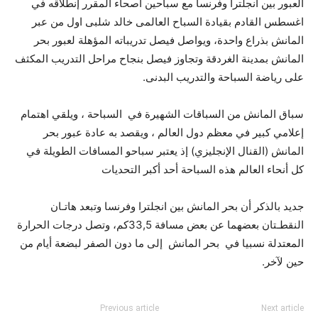
العبور بين انجلترا وفرنسا مع سباحين اصحاء المقرر إنطلاقه في
اغسطس القادم بقيادة السباح العالمى خالد شلبى اول من عبر
المانش بذراع واحدة، ويواصل فيصل تدريباته المؤهلة لعبور بحر
المانش بمدينة الغردقة وتجاوز فيصل بنجاح مراحل التدريب المكثف
على رياضة السباحة والتدريب البدنى.
سباق المانش من السباقات الشهيرة في السباحة ، ويلقي اهتمام
إعلامي كبير في معظم دول العالم ، ويقصد به عادة عبور بحر
المانش (القنال الإنجليزي) إذ يعتبر سباحو المسافات الطويلة في
كل أنحاء العالم هذه السباحة أحد أكبر التحديات
جديد بالذكر أن بحر المانش بين انجلترا وفرنسا وتبعد هاتـان
النقطـتان بعضهما عن بعض مسافة 33,5كم، وتصل درجات الحرارة
المعتدلة نسبيا في بحر المانش إلى ما دون الصفر لبضعة أيام من
حين لآخر.
Previous article
Next article