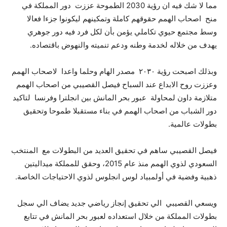
مما لا شك فيه ان رؤية 2030 الطموحة عززت دور المملكة في
منح اصحاب الهمم حقوقهم كاملة وتمكينهم ليكونوا جزءا فعالا
وسط مجتمع حيوي تكاملي يؤمن بأن لكل فرد فيه دور جوهري
يهدف من خلاله لخدمة وطنه ودعم تنميته والنهوض باقتصاده.
وبذلك اصبحت رؤية ٢٠٣٠ مصدر الهام وحلما واعدا لاصحاب الهمم
وعززت روح الابداع عند السباح فيصل القصيبي من اصحاب الهمم
متلازمة داون لمحاولة عبور بحر المانش بين انجلترا وفرنسا لتاكيد
دور الشباب من اصحاب الهمم في بناء مستقبلا طموحا وتحقيق
بطولات عالمية.
فيصل القصيبي ساهم في تحقيق العديد من البطولات مع المنتخب
السعودي لذوي الهمم منذ عام 2015، وحقق للمملكة ميداليتين
ذهبية وفضية في أولمبياد لوس انجلوس لذوي الاحتياجات الخاصة.
ويسعي القصيبي الي تحقيق إنجاز رياضي جديد يضاف الي سجل
بطولات المملكة من خلال استعداده لعبور بحر المانش في تتابع