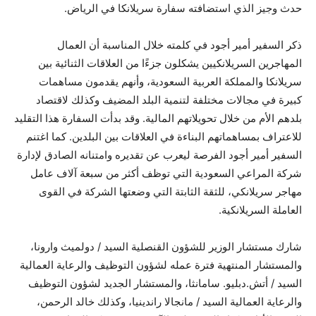
حدث وجيز الذي استضافته سفارة سريلانكا في الرياض.
ذكر السفير أمير أجود في كلمته خلال المناسبة أن العمال
المهاجرين السريلانكيين يشكلون جزءًا من العلاقات الثنائية بين
سريلانكا والمملكة العربية السعودية، وأنهم يقدمون مساهمات
كبيرة في مجالات مختلفة لتنمية البلد المضيف وكذلك لاقتصاد
بلدهم الأم من خلال تحويلاتهم المالية. وقد بدأت السفارة هذا التقليد
للاعتراف بمساهماتهم البناءة في العلاقات بين البلدين. كما اغتنم
السفير أمير أجود الفرصة ليعرب عن تقديره وامتنانه الصادق لإدارة
شركة المراعي السعودية التي توظف أكثر من سبعة آلاف عامل
مهاجر سريلانكي، للثقة الثابتة التي وضعتها الشركة في القوى
العاملة السريلانكية.
شارك مستشار الوزير للشؤون القنصلية السيد / دولميث وارونا،
والمستشار المنتهية فترة عمله لشؤون التوظيف والرعاية العمالية
السيد / أتش.دبليو. سامانثا، والمستشار الجديد لشؤون التوظيف
والرعاية العمالية السيد / مانجالا راندينيا، وكذلك خالد الرحمن،