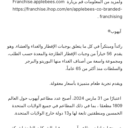
ولمزيد من المعلومات قم بزيارة Franchise.applebees.com
https://franchise.ihop.com/en/applebees-co-branded-
franchising .
آيهوب®
رائداً ومبتكراُ في كل ما يتعلق بوجبات الإفطار والغداء والعشاء. وهو
يقدم 56 خياراً من وجبات الإفطار الطازجة والمعدة حسب الطلب،
ومجموعة واسعة من أصناف الغداء منها البوريتو والبرجر
والسلطات منذ أكثر من 65 عاماً،
ويقدم تجربة طعام متميزة بأسعار معقولة.
اعتبارًا من 31 مارس 2024، أصبح عدد مطاعم آيهوب حول العالم
1809 مطعمًا ، بما في ذلك المطاعم في جميع الولايات المتحدة
الخمسين ومنطقتين تابعة لها و13 دولة خارج الولايات المتحدة.
يتم منح امتيازات مطاعم آيهوب من قبل الشركات التابعة لشركة