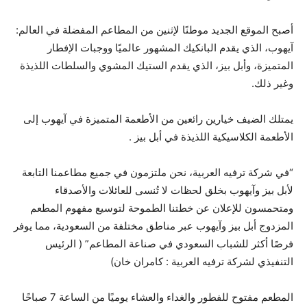
أصبح الموقع الجديد موطنًا لإثنين من المطاعم المفضلة في العالم:
آيهوب، الذي يقدم البانكيك المشهور عالميًا ووجبات الإفطار
المتميزة، وأبل بيز، الذي يقدم الستيك المشوي والسلطات اللذيذة
وغير ذلك.
يمتلك الضيف خيارين رائعين من الأطعمة المتميزة في آيهوب إلى
الأطعمة الكلاسيكية اللذيذة في أبل بيز .
“في شركة ترفيه العربية، نحن ملتزمون في جميع مطاعمنا التابعة
لأبل بيز وآيهوب بخلق لحظات لا تُنسى للعائلات والأصدقاء
ومتحمسون للإعلان عن خطتنا الطموحة لتوسيع مفهوم المطعم
المزدوج أبل بيز وآيهوب عبر مناطق مختلفة من السعودية، مما يوفر
فرصًا أكثر للشباب السعودي في صناعة المطاعم” ( الرئيس
التنفيذي لشركة ترفيه العربية : كامران خان)
المطعم مفتوح للفطور والغداء والعشاء يوميًا من الساعة 7 صباحًا