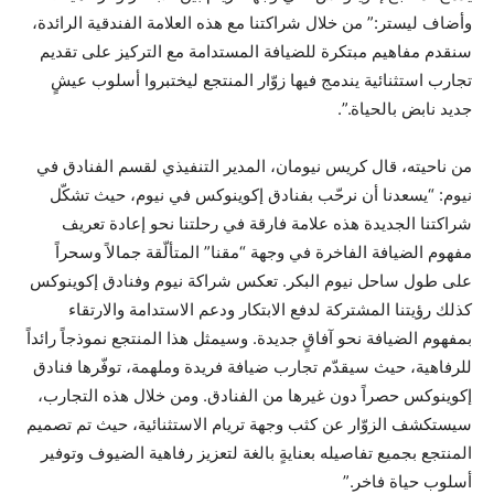
وأضاف ليستر:” من خلال شراكتنا مع هذه العلامة الفندقية الرائدة،
سنقدم مفاهيم مبتكرة للضيافة المستدامة مع التركيز على تقديم
تجارب استثنائية يندمج فيها زوّار المنتجع ليختبروا أسلوب عيشٍ
جديد نابض بالحياة.”.
من ناحيته، قال كريس نيومان، المدير التنفيذي لقسم الفنادق في
نيوم: “يسعدنا أن نرحّب بفنادق إكوينوكس في نيوم، حيث تشكّل
شراكتنا الجديدة هذه علامة فارقة في رحلتنا نحو إعادة تعريف
مفهوم الضيافة الفاخرة في وجهة “مقنا” المتألّقة جمالاً وسحراً
على طول ساحل نيوم البكر. تعكس شراكة نيوم وفنادق إكوينوكس
كذلك رؤيتنا المشتركة لدفع الابتكار ودعم الاستدامة والارتقاء
بمفهوم الضيافة نحو آفاقٍ جديدة. وسيمثل هذا المنتجع نموذجاً رائداً
للرفاهية، حيث سيقدّم تجارب ضيافة فريدة وملهمة، توفّرها فنادق
إكوينوكس حصراً دون غيرها من الفنادق. ومن خلال هذه التجارب،
سيستكشف الزوّار عن كثب وجهة تريام الاستثنائية، حيث تم تصميم
المنتجع بجميع تفاصيله بعنايةٍ بالغة لتعزيز رفاهية الضيوف وتوفير
أسلوب حياة فاخر.”