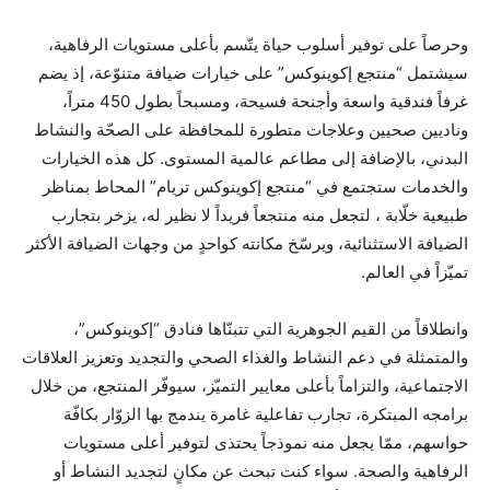
وحرصاً على توفير أسلوب حياة يتّسم بأعلى مستويات الرفاهية،
سيشتمل “منتجع إكوينوكس” على خيارات ضيافة متنوّعة، إذ يضم
غرفاً فندقية واسعة وأجنحة فسيحة، ومسبحاً بطول 450 متراً،
وناديين صحيين وعلاجات متطورة للمحافظة على الصحّة والنشاط
البدني، بالإضافة إلى مطاعم عالمية المستوى. كل هذه الخيارات
والخدمات ستجتمع في “منتجع إكوينوكس تريام” المحاط بمناظر
طبيعية خلّابة ، لتجعل منه منتجعاً فريداً لا نظير له، يزخر بتجارب
الضيافة الاستثنائية، ويرسّخ مكانته كواحدٍ من وجهات الضيافة الأكثر
تميّزاً في العالم.
وانطلاقاً من القيم الجوهرية التي تتبنّاها فنادق “إكوينوكس”،
والمتمثلة في دعم النشاط والغذاء الصحي والتجديد وتعزيز العلاقات
الاجتماعية، والتزاماً بأعلى معايير التميّز، سيوفّر المنتجع، من خلال
برامجه المبتكرة، تجارب تفاعلية غامرة يندمج بها الزوّار بكافّة
حواسهم، ممّا يجعل منه نموذجاً يحتذى لتوفير أعلى مستويات
الرفاهية والصحة. سواء كنت تبحث عن مكانٍ لتجديد النشاط أو