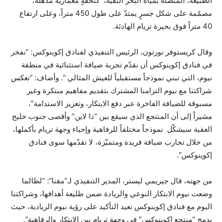
الطبيعة، المتّصلة بمياه البحر النقية، كتحفةٍ معمارية مذهلة،
مصمّمة على شكل جسرٍ يمتدّ على طول 450 متراً، وعلى ارتفاع
40 متراً فوق بحيرة تريام الهادئة.
وقال كريستوفر نورتون، الرئيس التنفيذي لفنادق إكوينوكس: “نفخر
في فنادق إكوينوكس أن نقدّم تجربة ضيافة استثنائية في منطقة
نيوم، التي تبني نموذجاً مستقبلياً للعيش المثالي “. وأضاف: “تعكس
شراكتنا مع نيوم التزامنا المشترك بتقديم مفاهيم مبتكرة وغير
مسبوقة للضيافة الفاخرة عبر دفع الابتكار، وتعزيز الاستدامة”،
مشيراً إلى أن المنتجع الذي سيقع بين “ذا لاين” وأقصى جنوب خليج
العقبة سيشكّل نموذجاً مختلفاً للرفاهية وإحياء وجهة تريام بأكملها،
من خلال تجارب ضيافة فريدة ومتميّزة، لا تقدّمها سوى فنادق
إكوينوكس”.
من جهته، قال جيريمي ليستر، المدير التنفيذي لـ”مقنا”: “لطالما
وضعت نيوم الابتكار النوعي والريادة ضمن طليعة أهدافها، وشراكتنا
اليوم مع فنادق إكوينوكس تعيد التأكيد على رؤية نيوم الريادية، حيث
يدمج “منتجع إكوينوكس” في وجهة تريام بين الابتكار والرفاهية”.