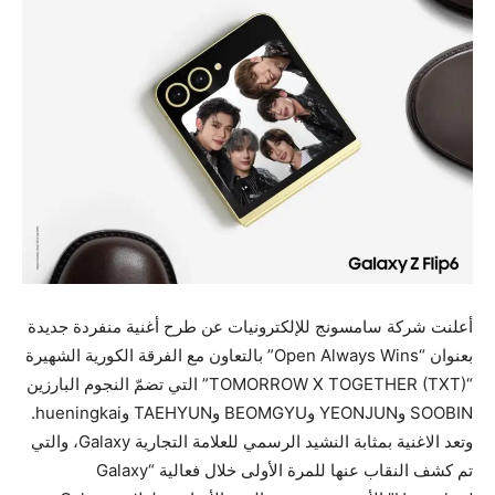
أعلنت شركة سامسونج للإلكترونيات عن طرح أغنية منفردة جديدة
بعنوان “Open Always Wins” بالتعاون مع الفرقة الكورية الشهيرة
“TOMORROW X TOGETHER (TXT)” التي تضمّ النجوم البارزين
SOOBIN وYEONJUN وBEOMGYU وTAEHYUN وhueningkai.
وتعد الاغنية بمثابة النشيد الرسمي للعلامة التجارية Galaxy، والتي
تم كشف النقاب عنها للمرة الأولى خلال فعالية “Galaxy