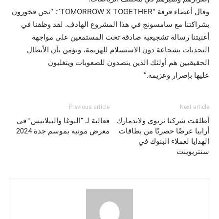
وقال أعضاء فرقة “TOMORROW X TOGETHER”: “نحن فخورون
بشراكتنا مع سامسونج في هذا المشروع الهادف. لقد وظفنا في
أغنيتنا رسالة تشجيعية صادقة تحث المستمعين على مواجهة
التحديات بشجاعة دون الاستسلام للهزيمة، ونؤمن بأن الأبطال
الحقيقيين هم أولئك الذين يتصدون للصعوبات ويتغلبون
عليها بإصرار وعزيمة.”
Previous article
Next article
أطلقت شركتا ثريوي ولاندمارك
فعالية لـ “اليوغا والبيلاتيس” في
أرابيا عرضًا حصريًا من بطاقات
معرض مونيه بموسم جدة 2024
الهدايا لعملاء البنوك في
سنتربوينت