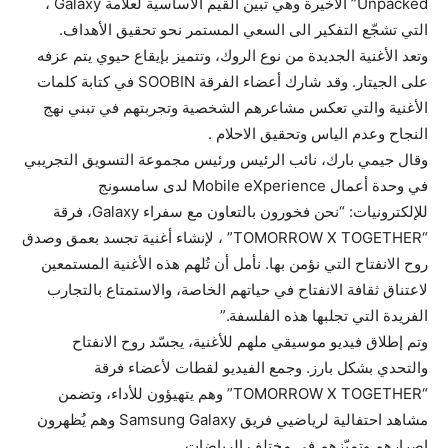
Unpacked” الأخيرة وهي تبين القيم الأساسية لعلامة Galaxy ،
التي تشجّع التفكير الى السعي المستمر نحو تحقيق الأهداف.
وتعد الأغنية الجديدة من نوع الروك، وتتميز بإيقاع حيوي يتم عزفه
على الجيتار. وقد شارك أعضاء الفرقة SOOBIN في كتابة كلمات
الأغنية والتي تعكس مشاعرهم الشخصية وتجربتهم في تبني نهج
النجاح وعدم الياس وتحقيق الاحلام .
وقال جيمي بارك، نائب الرئيس ورئيس مجموعة التسويق التجريبي
في وحدة أعمال Mobile eXperience لدى سامسونج
للإلكترونيات: “نحن فخورون بالتعاون مع سفراء Galaxy، فرقة
“TOMORROW X TOGETHER” ، لإنشاء أغنية تجسد بعمق وصدق
روح الانفتاح التي نؤمن بها. نأمل أن تُلهم هذه الأغنية المستمعين
لاعتناق ثقافة الانفتاح في حياتهم الخاصة، والاستمتاع بالتجارب
الفريدة التي تجلبها هذه الفلسفة.”
وتم إطلاق فيديو موسيقي ملهم للأغنية، يجسّد روح الانفتاح
والتحدي بشكل بارز. وجمع الفيديو لقطات لأعضاء فرقة
“TOMORROW X TOGETHER” وهم يتهيؤون للأداء، وتضمن
مشاهد احتفالية لرياضيي فريق Samsung Galaxy وهم يُظهرون
إصرارهم وتميّزهم في مختلف الرياضات.