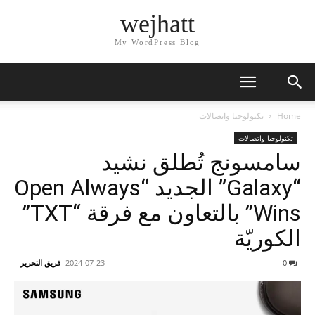
wejhatt
My WordPress Blog
Home
تكنولوجيا واتصالات
تكنولوجيا واتصالات
سامسونج تُطلق نشيد
“Galaxy” الجديد “Open Always
Wins” بالتعاون مع فرقة “TXT”
الكوريّة
0
2024-07-23
فريق التحرير
-