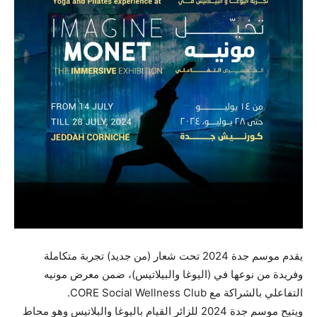
يقدم موسم جدة 2024 تحت شعار (من جديد) تجربة متكاملة
وفريدة من نوعها في (اليوغا والبيلاتيس)، ضمن معرض مونيه
التفاعلي بالشراكة مع CORE Social Wellness Club.
ويتيح موسم جدة 2024 للزائر القيام باليوغا والبلاتيس وهو محاط