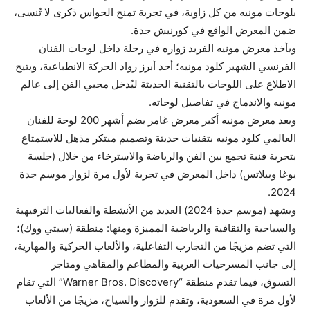
بلوحات مونيه من كل زاوية، في تجربة تمنح الحواس ذكرى لا تُنسى،
ضمن المعرض الواقع في كورنيش جدة.
ويأخذ معرض مونيه الفريد زواره في رحلة داخل لوحات الفنان
الفرنسي الشهير كلود مونيه؛ أحد أبرز رواد الحركة الانطباعية، ويتيح
الاطلاع على اللوحات بالتقنية الحديثة ليُدخل محبي الفن إلى عالم
مونيه والاندماج في تفاصيل لوحاته.
ويعد معرض مونيه أكبر معرض غامر يضم أشهر 200 لوحة للفنان
العالمي كلود مونيه بتقنيات حديثة وتصميم مبتكر مذهل للاستمتاع
بتجربة فنية تجمع بين الفن والرياضة والاسترخاء من خلال (جلسة
يوغا وبيلاتس) داخل المعرض في تجربة لأول مرة لزوار موسم جدة
2024.
ويشهد (موسم جدة 2024) العديد من الأنشطة والفعاليات الترفيهية
والسياحية والثقافية والرياضية المميزة ومنها: منطقة (سيتي ووك)؛
التي تضم مزيجًا من التجارب التفاعلية، والألعاب الحركية والمهارية،
إلى جانب المسرحيات العربية والمطاعم والمقاهي ومتاجر
التسوق، فيما تقدم منطقة “Warner Bros. Discovery” التي تقام
لأول مرة في السعودية، وتقدم للزوار والسياح، مزيجًا من الألعاب