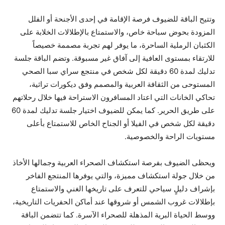
وتتيح الباقة للضيوف فرصة الإقامة في إحدى الأجنحة أو الفلل
المزودة بحوض سباحة خاص، والاستمتاع بالإطلالات الخلابة على
الكثبان الرملية الساحرة، ما يوفر لهم تجربة مصممة خصيصاً
للارتقاء بمستوى العافية إلى آفاق غير مسبوقة. وتضم الباقة جلسة
تدليك لمدة 60 دقيقة لكل شخص في منتجع سراي سبا الصحي
المستوحى من الثقافة العربية والمصمم وفق ديكورات تراثية،
تحاكي الخانات التي اعتاد المسافرون الاستراحة فيها خلال رحلاتهم
على طريق الحرير. كما يمكن للضيوف اختيار جلسة تدليك لمدة 60
دقيقة لكل شخص في الفيلا أو الجناح الخاص للاستمتاع بأعلى
مستويات الراحة والخصوصية.
ويحظى الضيوف بفرصة استكشاف الصحراء العربية وجمالها الأخاذ
من خلال جولة استكشاف مميزة، والتي يوفرها المنتجع الفاخر
بإشراف دليلٍ سياحي للتعرف على تاريخها الغني والاستمتاع
بإطلالات غروب الشمس أو شروقها عند أماكن الحفريات التاريخية،
ووسط الحياة البرية المذهلة للصحراء الآسرة. كما تتضمن الباقة