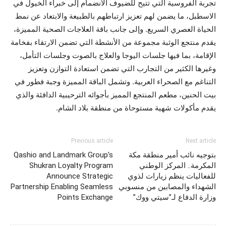
تجربة الفروسية التي تتيح للضيوف الانضمام إلى خبراء الخيول في
الاسطبل، ما يضمن لهم تعزيز ارتباطهم بالطبيعة والابتعاد عن نمط
الحياة العصري السريع. وإلى جانب باقة العلاجات الصحية المميزة،
يقدم منتجع الوثبة مجموعة من الأنشطة التي تضمن الارتقاء بفخامة
الإقامة، بما فيها جلسات اليوجا والعلاج بالصوت وجلسات التأمل،
وغيرها الكثير من التجارب التي تضمن استعادة التوازن وتعزيز
التناغم مع الصحراء العربية. وتشمل الباقة المميزة وجبة فطور في
بيت الحنين، مطعم المنتجع المميز بأجوائه الترحيبية الدافئة والذي
يقدم مأكولات شهية مستوحاة من منطقة بلاد الشام.
Previous article
Next article
بتوجيه نائب أمير منطقة مكة
Qashio and Landmark Group’s
المكرمة.. المركز الوطني
Shukran Loyalty Program
للفعاليات ينظم زيارات لذوي
Announce Strategic
الشهداء والمصابين من منسوبي
Partnership Enabling Seamless
وزارة الدفاع لـ”سيتي ووك”
Points Exchange