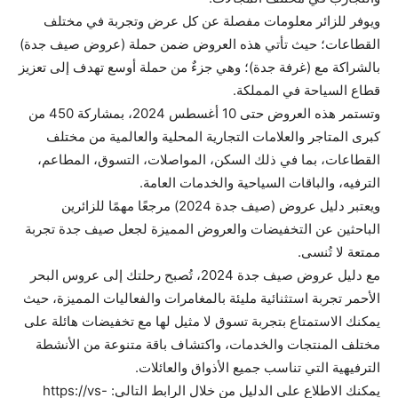
ويوفر للزائر معلومات مفصلة عن كل عرض وتجربة في مختلف
القطاعات؛ حيث تأتي هذه العروض ضمن حملة (عروض صيف جدة)
بالشراكة مع (غرفة جدة)؛ وهي جزءٌ من حملة أوسع تهدف إلى تعزيز
قطاع السياحة في المملكة.
وتستمر هذه العروض حتى 10 أغسطس 2024، بمشاركة 450 من
كبرى المتاجر والعلامات التجارية المحلية والعالمية من مختلف
القطاعات، بما في ذلك السكن، المواصلات، التسوق، المطاعم،
الترفيه، والباقات السياحية والخدمات العامة.
ويعتبر دليل عروض (صيف جدة 2024) مرجعًا مهمًا للزائرين
الباحثين عن التخفيضات والعروض المميزة لجعل صيف جدة تجربة
ممتعة لا تُنسى.
مع دليل عروض صيف جدة 2024، تُصبح رحلتك إلى عروس البحر
الأحمر تجربة استثنائية مليئة بالمغامرات والفعاليات المميزة، حيث
يمكنك الاستمتاع بتجربة تسوق لا مثيل لها مع تخفيضات هائلة على
مختلف المنتجات والخدمات، واكتشاف باقة متنوعة من الأنشطة
الترفيهية التي تناسب جميع الأذواق والعائلات.
يمكنك الاطلاع على الدليل من خلال الرابط التالي: https://vs-