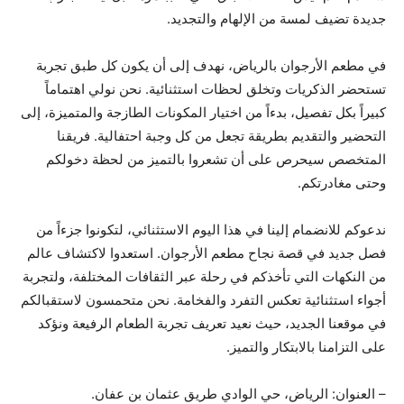
جديدة تضيف لمسة من الإلهام والتجديد.
في مطعم الأرجوان بالرياض، نهدف إلى أن يكون كل طبق تجربة
تستحضر الذكريات وتخلق لحظات استثنائية. نحن نولي اهتماماً
كبيراً بكل تفصيل، بدءاً من اختيار المكونات الطازجة والمتميزة، إلى
التحضير والتقديم بطريقة تجعل من كل وجبة احتفالية. فريقنا
المتخصص سيحرص على أن تشعروا بالتميز من لحظة دخولكم
وحتى مغادرتكم.
ندعوكم للانضمام إلينا في هذا اليوم الاستثنائي، لتكونوا جزءاً من
فصل جديد في قصة نجاح مطعم الأرجوان. استعدوا لاكتشاف عالم
من النكهات التي تأخذكم في رحلة عبر الثقافات المختلفة، ولتجربة
أجواء استثنائية تعكس التفرد والفخامة. نحن متحمسون لاستقبالكم
في موقعنا الجديد، حيث نعيد تعريف تجربة الطعام الرفيعة ونؤكد
على التزامنا بالابتكار والتميز.
– العنوان: الرياض، حي الوادي طريق عثمان بن عفان.