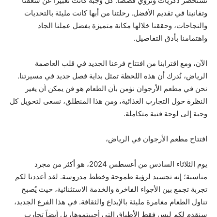
تستحضر ذكريات وتروي قصصاً. كل وجبة كانت تعبيراً عن شغفنا
وتفانينا في تقديم الأفضل. رحلتنا من أبها كانت مليئة بالتحديات
والنجاحات، وحققنا خلالها مكانة متميزة بفضل عملنا الجاد
واهتمامنا بأدق التفاصيل.
الآن، ومع اقترابنا من افتتاح فرعنا الجديد في قلب العاصمة
الرياض، نُدرك أن هذه اللحظة تمثل بداية فصل جديد في مسيرتنا.
نحن في مطعم الأرجوان نؤمن بأن الطعام هو فن يمكن أن يغير
النظرة حول التجارب الغذائية، ومن هذا المنطلق، نسعى لتحويل كل
وجبة إلى لوحة فنية متكاملة.
افتتاح مطعم الأرجوان في الرياض،
يوم الثلاثاء السادس من أغسطس 2024، هو أكثر من مجرد
مناسبة؛ إنه تجسيد لرؤية طموحة وخطط مدروسة. لقد أعددنا لكم
تجربة تجمع بين الأجواء الفاخرة والخدمة الاستثنائية، حيث يُصبح
تناول الطعام مغامرة مليئة بالإبداع والثقافة. في هذا الفرع الجديد،
سنقدم لكم ليس فقط الأطباق التي أحببتموها، بل أيضاً تجارب