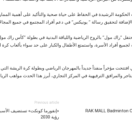
ت الحكومة الرشيدة في الحفاظ على حياة صحية والتأكيد على أهمية الممار
، بالإضافة لتحقيق رسالة ” يونيكس” في دعم أفراد المجتمع في جميع المجالا
مناً مع دورة الألعاب الأولمبية في باريس 2024 احتفل “راك مول” بالروح الرياضية واللياقة البدنية في بط
ميع أفراد الأسرة، واستمتع الأطفال والكبار على حد سواء بألعاب كرة الق
افتتحت مؤخراً منفذاً جديداً بالمهرجان الرياضي وبطولة كرة الريشة الت
تاجر والمرافق الترفيهية في المركز التجاري، أبرز هذا الحدث مواهب الر
Previous article
“RAK MALL Badminton Cu
«إنفورما كونكت» تستضيف الأسبو
رؤية 2030