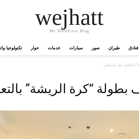
wejhatt
My WordPress Blog
فنادق
طيران
صور
سيارات
خدمات
حوار
تكنولوجيا وا
 بالتعاون مع “يونيكس”
بطولة “كرة الريشة” بالتع