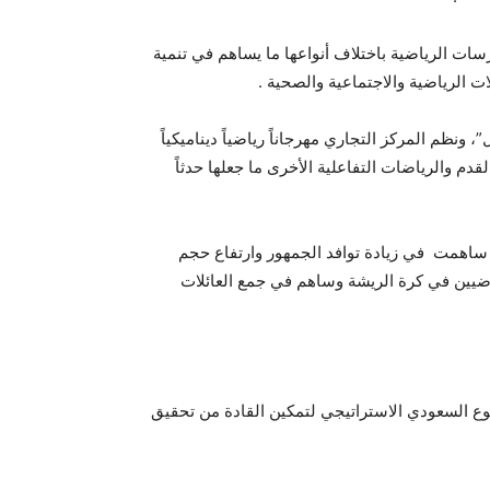
سات الرياضية باختلاف أنواعها ما يساهم في تنمية
ت الرياضية والاجتماعية والصحية .
ولة “كأس راك مول”، ونظم المركز التجاري مهرجاناً رياضياً ديناميكياً
دم والرياضات التفاعلية الأخرى ما جعلها حدثاً
ي ساهمت في زيادة توافد الجمهور وارتفاع حجم
ياضيين في كرة الريشة وساهم في جمع العائلات
ع السعودي الاستراتيجي لتمكين القادة من تحقيق