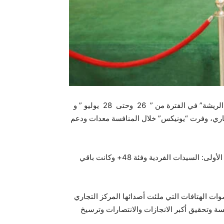
استضاف “راك مول” في رأس الخيمة بالتعاون مع “يونيكس” العلامة التجارية الرياضية المرموقة بطولة “كأس راك مول لكرة الريشة” في الفترة من ” 26 وحتى 28 يوليو ” و
لتجاري، وفرت “يونيكس” خلال المنافسة معدات ودعم
شهدت البطولة مشاركة حماسية لأكثر من 200 لاعب من مختلف إمارات الدولة، وتقسم إلى أربعة فئات تنافسية شملت الفئة الأولى: السيدات الفردية وفئة 48+ وكانت باقي
وات الهتافات التي ملئت أصدائها المركز التجاري
سة وتحقيق أكبر الانجازات والانتصارات وترسيخ
لفة . .