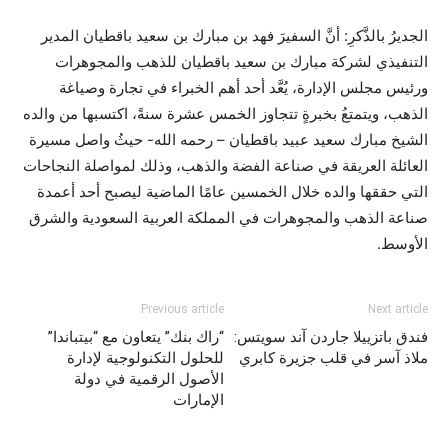
الجديرُ بالذَّكرِ: أنَّ السفيرَ فهد بن مبارك بن سعيد باقطيان المدير
التنفيذي لشركة مبارك بن سعيد باقطيان للذهب والمجوهرات
ورئيس مجلس الإدارة، يُعَّد أحد أهم الخبراء في تجارة وصياغة
الذهب، ويتمتعُ بخبرةٍ تتجاوز الخمس عشرة سنةً، اكتسبها من والده
الشيخ مبارك سعيد عبيد باقطيان – رحمه الله- حيثُ واصل مسيرة
العائلة العريقة في صناعة الفضة والذهب، وذلك لمواصلة النجاحات
التي حققها والده خلال الخمسين عامًا الماضية ليصبح أحد أعمدة
صناعة الذهب والمجوهرات في المملكة العربية السعودية والشرق
الأوسط.
Previous article
Next article
فندق باتزييلا جاردن آند سويتس:
“راك بنك” يتعاون مع “بيتباندا”
ملاذ آسر في قلب جزيرة كابري
للحلول التكنولوجية لإدارة
الأصول الرقمية في دولة
الإمارات