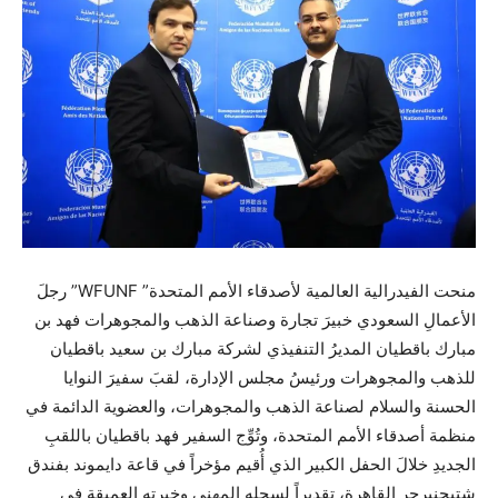
منحت الفيدرالية العالمية لأصدقاء الأمم المتحدة” WFUNF” رجلَ
الأعمالِ السعودي خبيرَ تجارة وصناعة الذهب والمجوهرات فهد بن
مبارك باقطيان المديرُ التنفيذي لشركة مبارك بن سعيد باقطيان
للذهب والمجوهرات ورئيسُ مجلس الإدارة، لقبَ سفيرَ النوايا
الحسنة والسلام لصناعة الذهب والمجوهرات، والعضوية الدائمة في
منظمة أصدقاء الأمم المتحدة، وتُوِّج السفير فهد باقطيان باللقبِ
الجديدِ خلالَ الحفل الكبير الذي أُقيم مؤخراً في قاعة دايموند بفندق
شتيجنبرجر القاهرة، تقديراً لسجله المهني وخبرته العميقة في