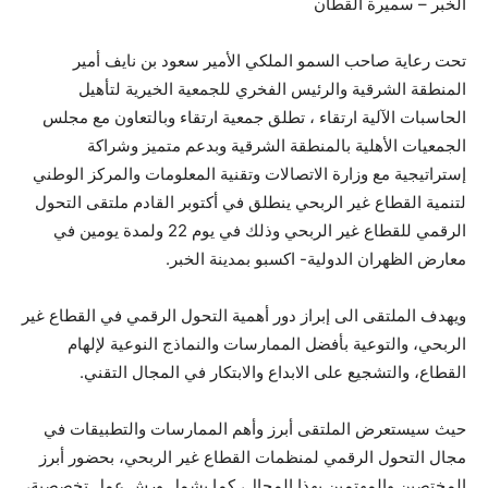
الخبر – سميرة القطان
تحت رعاية صاحب السمو الملكي الأمير سعود بن نايف أمير
المنطقة الشرقية والرئيس الفخري للجمعية الخيرية لتأهيل
الحاسبات الآلية ارتقاء ، تطلق جمعية ارتقاء وبالتعاون مع مجلس
الجمعيات الأهلية بالمنطقة الشرقية وبدعم متميز وشراكة
إستراتيجية مع وزارة الاتصالات وتقنية المعلومات والمركز الوطني
لتنمية القطاع غير الربحي ينطلق في أكتوبر القادم ملتقى التحول
الرقمي للقطاع غير الربحي وذلك في يوم 22 ولمدة يومين في
معارض الظهران الدولية- اكسبو بمدينة الخبر.
ويهدف الملتقى الى إبراز دور أهمية التحول الرقمي في القطاع غير
الربحي، والتوعية بأفضل الممارسات والنماذج النوعية لإلهام
القطاع، والتشجيع على الابداع والابتكار في المجال التقني.
حيث سيستعرض الملتقى أبرز وأهم الممارسات والتطبيقات في
مجال التحول الرقمي لمنظمات القطاع غير الربحي، بحضور أبرز
المختصين والمهتمين بهذا المجال، كما يشمل ورش عمل تخصصية،