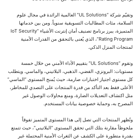
وتقيّم شركة “UL Solutions” العالمية الرائدة في مجال علوم
السلامة، مئات المطالبات التسويقية سنوياً. ومن بين خدماتها
المتميزة، يبرز برنامج تصنيف أمان إنترنت الأشياء “IoT Security
Rating Program”، الذي يُعنى بالتحقق من القدرات الأمنية
لمنتجات المنزل الذكي.
وتقوم “UL Solutions” بتقييم الأداء الأمني من خلال خمسة
مستويات: البرونزي، الفضي، الذهبي، البلاتيني، والماسي. ويتطلب
كل مستوى اجتياز اختبارات صارمة، حيث يُمنح المستوى “الماسي”
الأعلى فقط بعد التأكد من قدرة المنتجات على التصدي للمخاطر،
مثل اكتشاف التعديلات الضارة، ومنع محاولات الوصول غير
المصرح به، وحماية خصوصية بيانات المستخدم.
وتُظهر المنتجات التي تصل إلى هذا المستوى المتميز تفوقاً
ملحوظاً مقارنة بتلك التي تحقق المستوى “البلاتيني”، حيث تتمتع
بقدرة متطورة على الكشف عن الثغرات الأمنية المحتملة غير