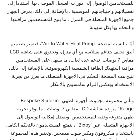
للمستخدمين الوصول إلى دورات الغسيل الموصى بها استناداً إلى
تفضيلاتهم واحتياجاتهم الموسمية . بالإضافة إلى ذلك، يعرض الجهاز
جميع الأجهزة المتصلة في المنزل ، ما يتيح للمستخدمين مراقبتها
والتحكم بها بكل سهولة.
أمّا بالنسبة لمضخة “Air to Water Heat Pump”، فتتميز بتصميم
أنيق نحيف يتناغم بسلاسة مع أي منزل، وتحتوي على شاشة LCD
مقاس 7 بوصات تدعم عدة لغات، ما يسهل على المستخدمين
مراقبة استهلاك الطاقة الشمسية الكهروضوئية. بالإضافة إلى ذلك،
تتيح هذه المضخة التحكم في الأجهزة المتصلة، ما يعزز من تجربة
الاستخدام ويعكس التزام سامسونج بالابتكار.
وتأتي مجموعة مجموعة أجهزة الطهي “Bespoke Slide-in
Range” مزودة بشاشة LCD مقاس 7 بوصات ، ما يوفر تجربة
طهي متنوعة وغنية للمستخدمين. وبفضل إمكانية الوصول إلى
الأجهزة المتصلة عبر “Bixby” ، يتمتع المستخدمون بالتحكم الكامل
باستخدام ميكروفون ومكبر صوت مدمجين. وتعتبر هذه المجموعة