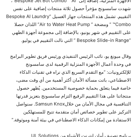
الأجهزة المنزلية، إضافة إلى “Bespoke Jet Bot Combo™ AI”،
شهدت سامسونج مؤخراً حصول ثلاثة منتجات إضافية على نفس
التقييم. تشمل هذه المنتجات جهاز الغسيل “Bespoke AI Laundry
Combo™ ” ومضخة ” Air to Water Heat Pump” اللذان حصلا
على التقييم في شهر يونيو، بالإضافة إلى مجموعة أجهزة الطهي
“Bespoke Slide-in Range ” التي نالت التقييم في يوليو.
وقال ميونغ يو، نائب الرئيس التنفيذي ورئيس فريق تطوير البرامج
في وحدة أعمال الأجهزة المنزلية الرقمية لدى سامسونج
للإلكترونيات: “مع التقدم السريع الذي نراه في تقنيات الذكاء
الاصطناعي، باتت مسألة الأمان أكثر أهمية من أي وقت مضى،
خاصة فيما يتعلق بحماية خصوصية المستخدمين. يُظهر حصول
منتجاتنا على هذا التقييم الرفيع التزام سامسونج بتعزيز قدرتها
التنافسية في مجال الأمان من خلالSamsun Knox. سنواصل
التركيز على تطوير خصائص أمان متقدمة تتيح للمستهلكين
الاستفادة من إمكانات الذكاء الاصطناعي في بيئة آمنة وموثوقة.”
برنامج تصنيف أمان إنترنت الأشياء من UL Solutions