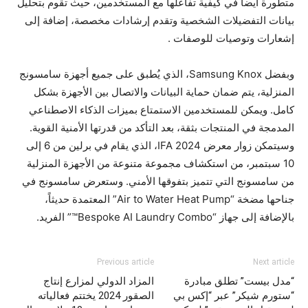
متطورة أيضاً في كيفية تفاعلها مع المستخدمين، حيث تقوم بتحليل
بيانات التفضيلات الشخصية وتقدم إرشادات مخصصة، إضافة إلى
إشعارات وتوصيات للوصفات .
وبفضل Samsung Knox، الذي يُطبق على جميع أجهزة سامسونج
المنزلية، يتم ضمان حماية البيانات والاتصال بين الأجهزة بشكل
كامل. ويمكن للمستخدمين الاستمتاع بميزات الذكاء الاصطناعي
المدمجة في المنتجات بثقة، بعد التأكد من قدرتها الأمنية القوية.
وسيتمكن زوار معرض IFA 2024، الذي يقام في برلين من 6 إلى
10 سبتمبر، من استكشاف مجموعة متنوعة من الأجهزة المنزلية
من سامسونج التي تتميز بتفوقها الأمني. وستعرض سامسونج في
جناحها مضخة “Air to Water Heat Pump” المعتمدة حديثاً،
بالإضافة إلى جهاز “Bespoke AI Laundry Combo™” الفريد.
Previous article
Next article
“مدل بيست” تطلق مبادرة
المزاد الدولي لمزارع إنتاج
“ستورم شيكر” عبر “إكس بي
الصقور 2024 يختتم فعالياته