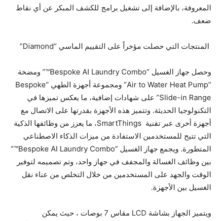
المعروفة، بالإضافة إلى تشغيل برامج للكشف المبكر عن أي نقاط
ضعف.
المنتجات التي حصلت مؤخراً على التقييم الماسي “Diamond”
وحصل جهاز الغسيل “Bespoke AI Laundry Combo™” ومضخة
“Air to Water Heat Pump” ومجموعة أجهزة الطهي “Bespoke
Slide-in Range” على شهادات إضافية، ما يعكس تميزها في
التكنولوجيا الحديثة. وتتميز هذه الأجهزة بقدرتها على الاتصال مع
أجهزة أخرى عبر تقنية SmartThings، ما يعزز من وظائفها الذكية
التي تتيح للمستخدمين الاستفادة من ميزات الذكاء الاصطناعي
المتطورة. ويجمع جهاز الغسيل “Bespoke AI Laundry Combo™”
بين وظائف الغسالة والمجفف في جهاز واحد، وتم تصميمه لتوفير
الوقت والجهد على المستخدمين من خلال التخلص من عناء نقل
الغسيل بين الأجهزة.
ويتميز الجهاز بشاشة LCD مقاس 7 بوصات ، حيث يمكن