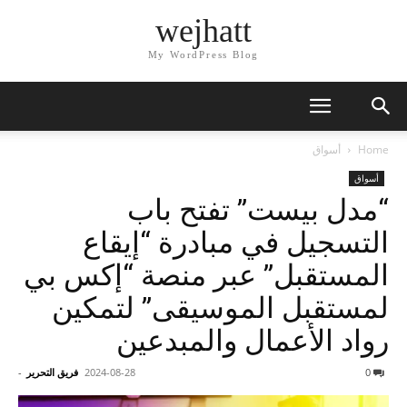
wejhatt
My WordPress Blog
Home
أسواق
أسواق
“مدل بيست” تفتح باب
التسجيل في مبادرة “إيقاع
المستقبل” عبر منصة “إكس بي
لمستقبل الموسيقى” لتمكين
رواد الأعمال والمبدعين
0
2024-08-28
فريق التحرير
-