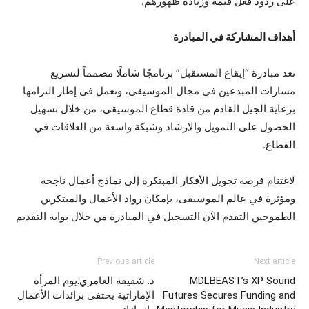
على ردود فعل قيمة وزيادة ظهورهم.
أهداف المشاركة في المبادرة
تعد مبادرة “إيقاع المستقبل” برنامجًا شاملًا مصمماً لتسريع
مسارات المبدعين في مجال الموسيقى، وتعمل في إطار التزامها
برعاية الجيل القادم من قادة قطاع الموسيقى، من خلال تسهيل
الحصول على التمويل والإرشاد وشبكة واسعة من العلاقات في
القطاع.
لاغتنام فرصة تحويل الأفكار المبتكرة إلى نماذج أعمال ناجحة
ومؤثرة في عالم الموسيقى، بإمكان رواد الأعمال والمبتكرين
الطموحين التقدم الآن التسجيل في المبادرة من خلال بوابة التقديم
Previous article
Next article
MDLBEAST’s XP Sound
د. شفيقة العامري:يوم المرأة
Futures Secures Funding and
الإماراتية يحتفي برائدات الأعمال