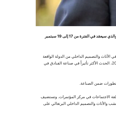
ستستعرض 24 علامة تجارية برتغالية منتجاتها وتصاميمها الفريدة في الحدث الأكثر تأثيراً ضمن قطاع الفنادق في العالم العربي، والذي سيعقد في الفترة من 17 إلى 19 سبتمبر
تصنيع وعلامة تجارية رائدة متخصصة في الأثاث والتصميم الداخلي من الدولة الواقعة
جنوب القارة الأوروبية، وذلك خلال مشاركتها في فعاليات معرض تجهيزات الفنادق والضيافة في المملكة العربية السعودية 2024، الحدث الأكثر تأثيراً في صناعة الفنادق في
لتطورات ضمن الصناعة.
 عبر ثلاثة أجنحة تقع في القاعة رقم 6 _ 6G31 و6H31 و6F31، بما في ذلك منطقة الاجتماعات في مركز المؤتمرات. وتستضيف
 تعزيز صورة قطاع الخشب والأثاث والتصميم الداخلي البرتغالي على