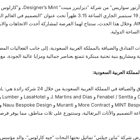
ورشة “حديث التصميم” في المعرض، التي تُقام يوم 19 سبتمبر الجاري الساعة 5
“الرابطة البرتغالية لصناعات الخشب والأثاث” AIMMP. وخلال هذا الحدث، ستتاح لهما الفرصة لمشاركة أح
الساحة الدولية.
الفنادق والضيافة بالمملكة العربية السعودية، إلى جانب الفعاليات المص
ة ومشاريع بنية تحتية مبتكرة تتمتع بعناصر جمالية ومزايا عالية الجودة، م
مملكة العربية السعودية:
صناعة التصميم والأثاث البرتغالية، وستتوزع على ثلاث مناطق، مما يوفر فرص
رض شركة “ماين جيلتي” تماثيل نحتها النحات “جيه كارلوس”، والد مؤسس