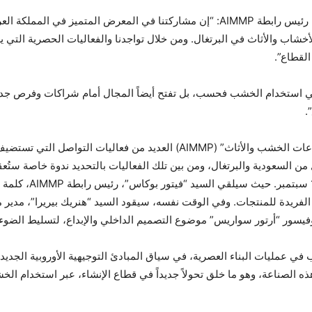
وتعليقاً على هذا الحدث، قال السيد “فيتور بوكاس”، رئيس رابطة AIMMP: “إن مشاركتنا 
لأخشاب والأثاث في البرتغال. ومن خلال تواجدنا والفعاليات الحصرية الت
القطاع”.
ة في استخدام الخشب فحسب، بل تفتح أيضاً المجال أمام شراكات وفرص جدي
.
وخلال فترة المعرض، تنظم “الرابطة البرتغالية لصناعات الخشب والأثاث” (AIMMP
 من السعودية والبرتغال، ومن بين تلك الفعاليات بالتحديد ندوة خاصة س
“استخدام الخشب – تحد
وفيسور “أرتور سواريس” موضوع التصميم الداخلي والإبداع، لتسليط الضوء ع
 عمليات البناء العصرية، في سياق المبادئ التوجيهية الأوروبية الجديدة
هذه الصناعة، وهو ما خلق تحولاً جديداً في قطاع الإنشاء، عبر استخدام ال