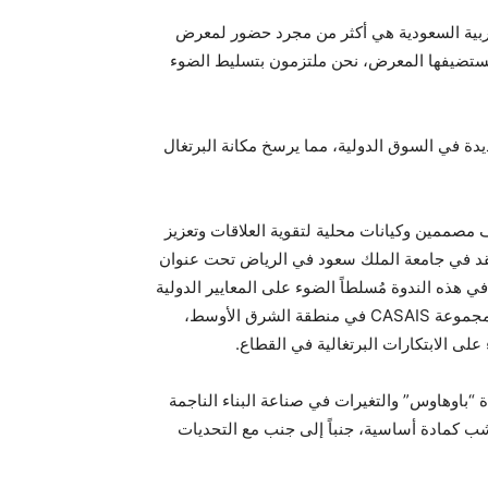
في المعرض المتميز في المملكة العربية السعودية هي أكثر من مجرد حضور لمعرض
ي يستضيفها المعرض، نحن ملتزمون بتسليط الضوء
دة في السوق الدولية، مما يرسخ مكانة البرتغال
) العديد من فعاليات التواصل التي تستضيف مصممين وكيانات محلية لتقوية العلاقات وتعزيز
تُعقد في جامعة الملك سعود في الرياض تحت عنوان
ٍّ للاستدامة والإبداع” يوم 19 سبتمبر. حيث سيلقي السيد “فيتور بوكاس”، رئيس رابطة AIMMP، كلمة في هذه الندوة مُسلطاً الضوء على المعايير الدولية
التي تعتمدها البرتغال في قطاع الضيافة والتصاميم الفريدة للمنتجات. وفي الوقت نفسه، سيقود السيد “هنريك بيريرا”، مدير مجموعة CASAIS في منطقة الشرق الأوسط،
لى الابتكارات البرتغالية في القطاع.
 “باوهاوس” والتغيرات في صناعة البناء الناجمة
خشب كمادة أساسية، جنباً إلى جنب مع التحديات