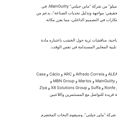
وعلاوة على ذلك، سيشارك المصممان البرتغاليان “أرتور سواريس” من شركة “ديزاينرز مينت” Designer’s Mint، و”كارلوس ميلو” من شركة “ماين جيلتي” MainGuilty، في
3.1 ظهراً تحت عنوان “التصميم في العالم الحقيقي: مواجهة وتذليل تحديات الصناعة”، بدعم من
دث الاتجاهات والابتكارات في التصميم الداخلي، مما يعزز مكانة
احبة، مناقشات ثرية حول الخشب باعتباره مادة
ع تلبية المعايير المستدامة في نفس الوقت.
تشارك البرتغال في فعاليات معرض تجهيزات الفنادق والضيافة في المملكة العربية السعودية من خلال 24 شركة رائدة هي: ALEAL و Alfredo Correia و ARC و Cácio و Casa
Magna و Cicodoor و CMcadeiras و Compincar و Fenabel / Sentta و J. Martins and Dias و LasaHotel و Lumber و MainGuilty و Martos و MBN Group و
Mineral Stone Doors و MINT Bespoke Furniture Agency و More Contract و Muranti و Nauu Bespoke Design و Ronfe و Suffa و X8 Solutions Group و Ziya
ة فريدة للتواصل مع المستثمرين واللاعبين
 شركة “ماين جيلتي”. وسيقوم النحات المخضرم