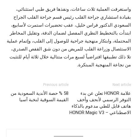
واستغرقت العملية ثلاث ساعات، ونفذها فريق طبي استثنائي،
بقيادة استشاري جراحة القلب رئيس قسم جراحة القلب الجراح
السعودي الدكتور فراس خليل، عقب تحضيرات استمرت لأسابيع،
ابتدأت بالتخطيط النظري المفصل لضمان الدقة، وتقليل المخاطر
المحتملة، وابتكار منهجية جراحية للوصول إلى القلب، وإتمام عملية
الاستئصال وزراعة القلب للمريض من دون شق القفص الصدري،
تلا ذلك تطبيقها افتراضياً لسبع مرات متتالية خلال ثلاثة أيام للتثبت
من نجاعة المنهجية المبتكرة.
Previous article
Next article
علامة HONOR تعلن عن بدء
58 % حصة الأندية السعودية من
التوفر الرسمي لأنحف وأخف
القيمة السوقية لنخبة آسيا
هاتف قابل للطي مدعوم بالذكاء
الاصطناعي – HONOR Magic V3