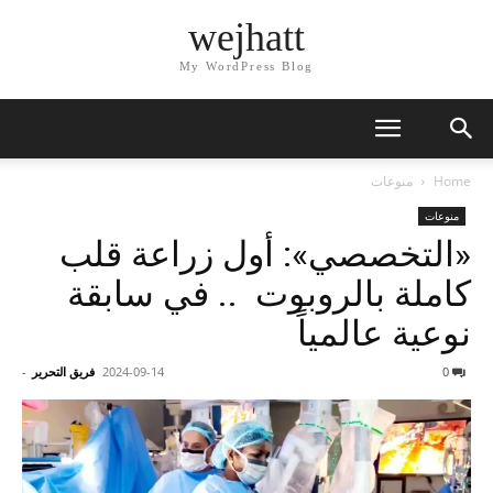
wejhatt
My WordPress Blog
Home
منوعات
منوعات
«التخصصي»: أول زراعة قلب
كاملة بالروبوت .. في سابقة
نوعية عالمياً
0
2024-09-14
فريق التحرير
-