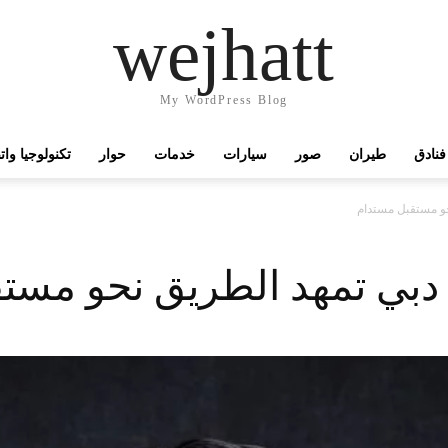
wejhatt
My WordPress Blog
فنادق
طيران
صور
سيارات
خدمات
حوار
تكنولوجيا وا
و مستقبل مستدام
دبي تمهد الطريق نحو مست