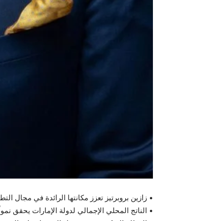
• زازين بروبرتيز تعزز مكانتها الرائدة في مجال التط
• الناتج المحلي الإجمالي لدولة الإمارات يحقق نمواً بنسبة %3.4 ليصل إلى 430 مليار درهم إماراتي خلال الربع الأول من عام 2024 مدعوماً بالأداء 