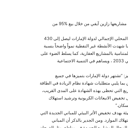
أعلنت زازين بروبرتيز، الشركة الرائدة في مجال التطوير العقاري المستدام في دولة الإمارات، عن تحقيق نجاح كبير في أحدث مشاريعها زازين آيفي من خلال بيع %95 من
ويعكس هذا النجاح مصداقية العلامة ومكانتها، فضلاً عن بيئة السوق المواتية، لا سيما مع استمرار مسار النمو التصاعدي للناتج المحلي الإجمالي لدولة الإمارات ليصل إلى 430
ة مع الفترة نفسها من العام الماضي. كما شهدت الأنشطة غير النفطية نمواً واضحاً بنسبة
 القوي للسوق على ثقة المستثمرين المتنامية بالمشاريع العقارية، كما يسلط الضوء على
الدور المحوري الذي يلعبه القطاع في المشهد الاقتصادي العام لدولة الإمارات، بما يتماشى مع استراتيجية جودة الحياة في دبي 2033 ، ويساهم في التنمية الاجتماعية
 “تشتهر دولة الإمارات بتميزها في جميع
ق بما يلبي متطلبات شهادة نظام الريادة في الطاقة
شاريع التي تحظى بهذه الشهادة على المدى القريب،
ل تخفيض الانبعاثات الكربونية وترشيد استهلاك
سكان.”
ئة بهدف تخفيض الأثر البيئي للمباني الجديدة التي
ك الموارد. ومن الجدير بالذكر أن المباني
ارنة مع المباني التقليدية. وتبرز في هذا المجال المشاريع الجديدة في مناطق مثل الفرجان