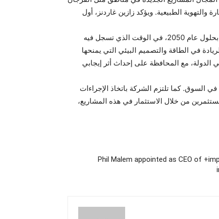
 والتهوية الطبيعية. ويؤكد زازين غاردنز، أول
وتحرص دولة الإمارات على تحقيق مساعيها الرئيسية في مجال الاستدامة، مثل المبادرة الاستراتيجية لتحقيق الحياد المناخي بحلول عام 2050، في الوقت الذي تسجل فيه
يادة في الطاقة والتصميم البيئي التي يمنحها
 الدولة، مع المحافظة على إحداث أثر إيجابي
في السوق. كما تلتزم الشركة باتخاذ الإجراءات
مستثمرين من خلال الاستثمار في هذه المشاريع،
Phil Malem appointed as CEO of +imp