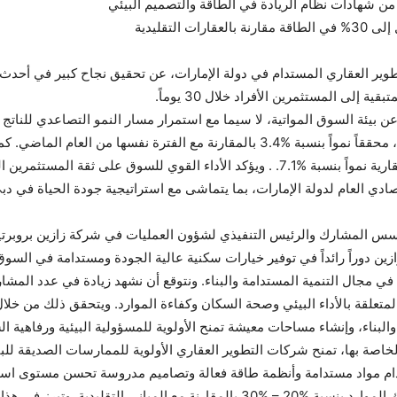
ن شهادات نظام الريادة في الطاقة والتصميم البيئي
لتقليدية
إلى المستثمرين الأفراد خلال 30 يوماً.
مليار درهم إماراتي في الربع الأول من العام الحالي، محققاً نمواً بنسبة %3.4 بالمقارن
%7.9 خلال الفترة نفسها، بينما سجلت الأنشطة العقارية نمواً بنسبة %7.1. . ويؤكد الأداء
ؤسس المشارك والرئيس التنفيذي لشؤون العمليات في شركة زازين بروبرتيز:
زين دوراً رائداً في توفير خيارات سكنية عالية الجودة ومستدامة في السو
د في مجال التنمية المستدامة والبناء. ونتوقع أن نشهد زيادة في عدد الم
 المتعلقة بالأداء البيئي وصحة السكان وكفاءة الموارد. ويتحقق ذلك من خلا
لبناء، وإنشاء مساحات معيشة تمنح الأولوية للمسؤولية البيئية ورفاهية ال
لخاصة بها، تمنح شركات التطوير العقاري الأولوية للممارسات الصديقة للبي
م مواد مستدامة وأنظمة طاقة فعالة وتصاميم مدروسة تحسن مستوى استهلا
الخضراء في دبي يمكنها تحقيق وفورات في استهلاك الموارد بنسبة %20 – %30 بالمق