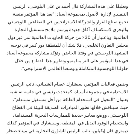
وتعليقًا على هذه المشاركة قال أحمد بن علي البلوشي، الرئيس
التنفيذي لإدارة الأصول بمجموعة أسياد: “يعد هذا المؤتمر منصة
تجمع صناع القرار والشركاء الاستراتجيين في القطاعين اللوجستي
والبحري لاستكشاف آفاق جديدة ورسم ملامح مستقبل التجارة
العالمية. وباعتبار أن 30٪ من حركة الحاويات العالمية تمر عبر دول
مجلس التعاون الخليجي، فلا شك أن للمنطقة دور كبير في توجيه
المشهد اللوجستي في وقتنا الحاضر. وتؤكد مشاركة مجموعة أسياد
في هذا المؤتمر على التزامنا بنمو وتطوير هذا القطاع من خلال
حلولنا اللوجستية المتكاملة وتوسعنا العالمي الاستراتيجي”.
وضمن فعاليات المؤتمر، سيشارك عصام الشيباني، نائب الرئيس
للاستدامة في مجموعة أسياد، كمتحدث رئيسي في جلسة نقاشية
بعنوان “التحول في استخدام الطاقة من أجل مستقبل مستدام”،
حيث سيناقش خلالها تطور المبادرات الصديقة للبيئة في القطاع
اللوجستي، ووضع معايير جديدة للممارسات البحرية المستدامة،
واستخدام الوقود البديل في المنطقة. وسيشارك في المؤتمر كذلك
ديمتري فان إيكيلين، نائب الرئيس للشؤون التجارية في ميناء صحار