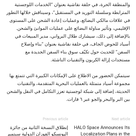
والمنطقة الحرة، في حلقة نقاشية بعنوان “الخدمات اللوجستية
المترابطة وسلسلة التوريد في المستقبل”، وسيناقش خلالها التطور
في علاقات مالكي البضائع، وعمليات إعادة الشحن على المستوى
الإقليمي، وتأثير مناولة البضائع على عمليات الموانئ والشحن.
بالإضافة إلى ذلك، سيشارك طلال البرواني، مدير المبيعات في
أسياد للحوض الجاف، في حلقة نقاشية بعنوان “بناء وإصلاح
السفن” للحديث حول تكيّف سوق بناء السفن الجديدة مع
مستجدات إزالة الكربون والتقنيات الناشئة.
سيتمكن الحضور من الاطلاع على الإمكانات الكبيرة التي تتمتع بها
مجموعة أسياد متمثلة بالعمليات البحرية المتقدمة، والتقنيات
الحديثة، إضافة إلى شبكة لوجستية تعزز التكامل في النقل والشحن
بين البر والبحر والجو عبر ٦ قارات.
Previous article
Next article
HALO Space Announces Its
إنطلاق النسخة الثانية من جائزة
Localization Plans in the
اليونسكو الفوزان الدولية سبتمبر