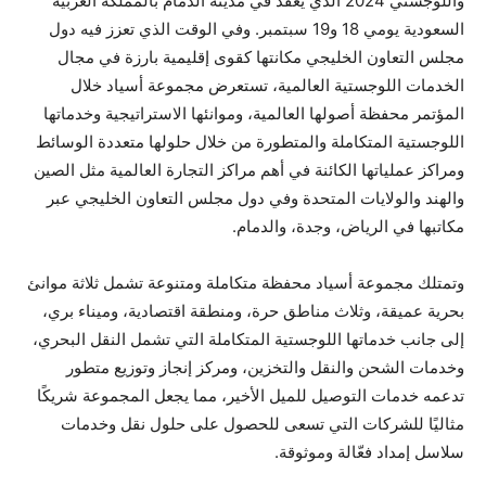
واللوجستي 2024 الذي يعقد في مدينة الدمام بالمملكة العربية
السعودية يومي 18 و19 سبتمبر. وفي الوقت الذي تعزز فيه دول
مجلس التعاون الخليجي مكانتها كقوى إقليمية بارزة في مجال
الخدمات اللوجستية العالمية، تستعرض مجموعة أسياد خلال
المؤتمر محفظة أصولها العالمية، وموانئها الاستراتيجية وخدماتها
اللوجستية المتكاملة والمتطورة من خلال حلولها متعددة الوسائط
ومراكز عملياتها الكائنة في أهم مراكز التجارة العالمية مثل الصين
والهند والولايات المتحدة وفي دول مجلس التعاون الخليجي عبر
مكاتبها في الرياض، وجدة، والدمام.
وتمتلك مجموعة أسياد محفظة متكاملة ومتنوعة تشمل ثلاثة موانئ
بحرية عميقة، وثلاث مناطق حرة، ومنطقة اقتصادية، وميناء بري،
إلى جانب خدماتها اللوجستية المتكاملة التي تشمل النقل البحري،
وخدمات الشحن والنقل والتخزين، ومركز إنجاز وتوزيع متطور
تدعمه خدمات التوصيل للميل الأخير، مما يجعل المجموعة شريكًا
مثاليًا للشركات التي تسعى للحصول على حلول نقل وخدمات
سلاسل إمداد فعّالة وموثوقة.