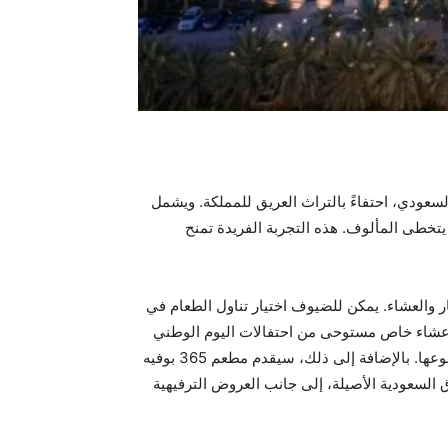
عودي، احتفاءً بالتراث العريق للمملكة. ويشمل
تخطى المألوف. هذه التجربة الفريدة تمنح
 والأجنحة، مع وجبتي الإفطار والعشاء. يمكن للضيوف اختيار تناول الطعام في
و هاوس أوف جريل. وسيكون الضيوف يوم 23 سبتمبر على موعد مع عشاء خاص مستوحى من احتفالات اليوم الوطني
السعودي، متكاملاً مع عروض ترفيهية حية، تشمل جلسة تقليدية في مجلس سعودي على أنغام العود، لتجربة ثقافية فريدة من نوعها. بالإضافة إلى ذلك، سيقدم مطعم 365 بوفيه
ة الطعام أشهى الأطباق السعودية الأصيلة، إلى جانب العروض الترفيهية