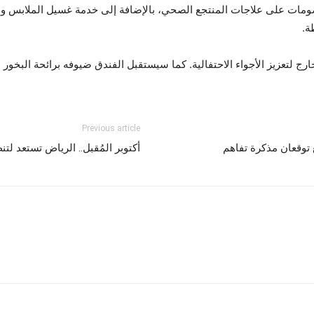
مات على علاجات المنتجع الصحي، بالإضافة إلى خدمة غسيل الملابس ومي
ة.
رج لتعزيز الأجواء الاحتفالية. كما سيستقبل الفندق ضيوفه برائحة البخور 
Previous article
ع توقعان مذكرة تفاهم
أكتوبر المُقبل.. الرياض تستعد لتنظيم مؤتمر LEARN لتعز