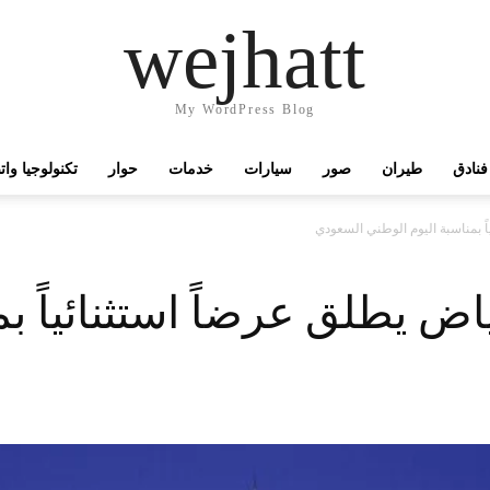
wejhatt
My WordPress Blog
فنادق
طيران
صور
سيارات
خدمات
حوار
تكنولوجيا وا
ً بمناسبة اليوم الوطني السعودي
ض يطلق عرضاً استثنائياً بم