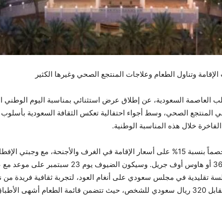
ب العاصمة السعودية، عن إطلاق عرض استثنائي بمناسبة اليوم الوطني الس
 المنتجع الصحي، وسط أجواء احتفالية تعكس الثقافة السعودية بأسلوب ي
فاخرة خلال هذه المناسبة الوطنية.
يتوفر العرض بين 19 و28 سبتمبر الجاري، ويشمل خصماً بنسبة 15% على أسعار الإقامة في الغرف
إحدى الوجهات المميزة داخل الفندق، مثل مطعم 365 أ
خاص بالمناسبة من إعداد أمهر الطهاة السعوديين مقابل 320 ريال سعودي للشخص، حيث تتضمن قائم