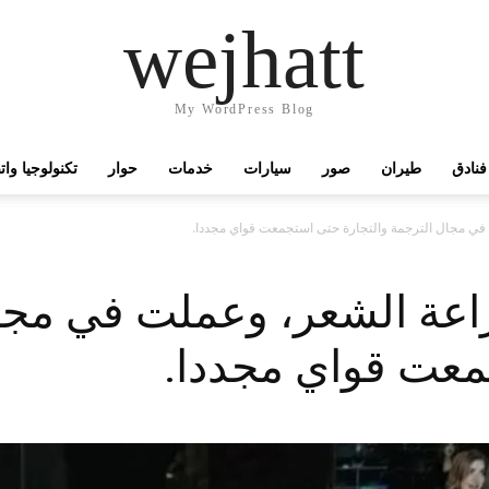
wejhatt
My WordPress Blog
فنادق
طيران
صور
سيارات
خدمات
حوار
تكنولوجيا وا
في مجال الترجمة والتجارة حتى استجمعت قواي مجددا.
اعة الشعر، وعملت في مجا
معت قواي مجددا.