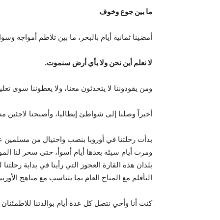
ما بين جوع وخوف
أمضينا ثمانية أيام بالبحر، ما بين تلاطم أمواجه 
لا نعلم أين نحن ولا بأي أرض سنموت.
ومن يقودوننا لا يتحدثون معنا، ولا يعطوننا سوى تعل
أخيراً وصلنا إلى شواطئ إيطاليا، وأصبحنا لاجئين م
بدأت رحلتنا في أوروبا بنصب واحتيال من مسلمين عرب،
ومرت أيام سيئة بعدها أيام أسوأ، حتى سخر لنا المو
بلدان هذه القارة العجوز التي رأينا في بداية رحلت
التأقلم مع المناخ العام بما يتناسب مع مناهج الأورب
كنت أنا وأخي نتصل كل عدة أيام بوالدتنا للاطمئنان 