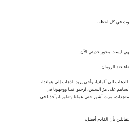
وموت في كل لحظة،
 فهي ليست محور حديثي الآن.
اء عند الرومان.
لذهاب الى ألمانيا، وأخي يريد الذهاب إلى هولندا،
ساهم على مرّ السنين، ارحبوا فينا ووجهونا في
المستجدات، مرت أشهر حتى عملنا وتطورنا،وأخذنا في
تفائلين بأن القادم أفضل،