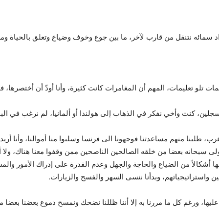
وسواد سمائه نتنقل من قارب لآخر، ما بين جوع وخوف وضياع وتعلق بالحياة 
يمات تلو تعليمات، المهم أن المغامرات كانت كثيرة، وأنا أودّ أن أختصرها،
سجلين، كنت وأخي نفكر في الذهاب إلى هولندا أو ألمانيا، لم نرغب في البق
 طلبنا منهم مساعدتنا فوجهونا الى فرنسا وسلبوا منا أموالنا، وأنا أريد ا
لى سبحانه بعضا من خلقه الصالحين الناصحين ممن وقفوا معنا هناك، ولا أن
نا لها أشكالاً من الضياع والحاجة والجهل وعدم القدرة على إدراك الأمور و
يين واستراتيجياتهم، وبدأنا ننسى السهر والفسح والزيارات.
عليها، ورغم كل ما مررنا به إلا أننا ظللنا نضحك ونمسح دموع بعضنا بعضا م