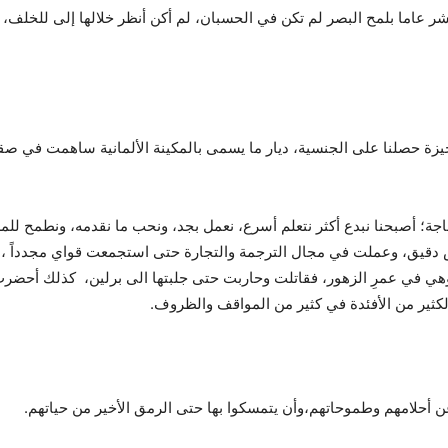
 عشر عاما بلمح البصر لم تكن في الحسبان، لم أكن أنظر خلالها إلى للخ
ة وجيزة حصلنا على الجنسية، ديار ما يسمى بالمكينة الألمانية ساهمت في 
لحاجة؛ أصبحنا نبدع أكثر نتعلم أسرع، نعمل بجد، ونحب ما نقدمه، ونطمح 
 دقيق، وعملت في مجال الترجمة والتجارة حتى استجمعت قواي مجدداً ، و
هي في عمرِ الزهور، فقاتلت وحاربت حتى جلبتها الى برلين، كذلك أحضرت و
 الكثير من الأفئدة في كثير من المواقف والظروف.
عن أحلامهم وطموحاتهم،وأن يتمسكوا بها حتى الرمق الأخير من حياتهم.