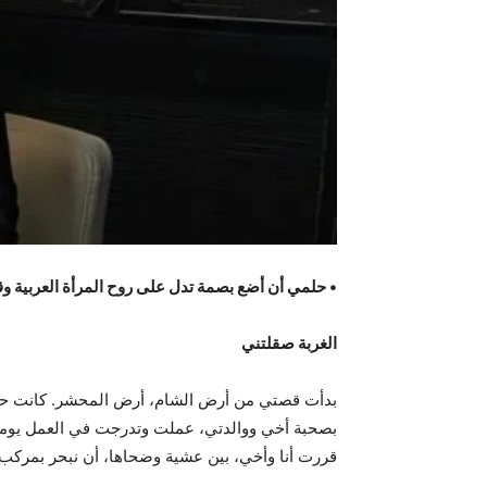
• حلمي أن أضع بصمة تدل على روح المرأة العربية وقوت
الغربة صقلتني
بدأت قصتي من أرض الشام، أرض المحشر. كانت حياة
بصحبة أخي ووالدتي، عملت وتدرجت في العمل يوما ب
قررت أنا وأخي، بين عشية وضحاها، أن نبحر بمركب ص