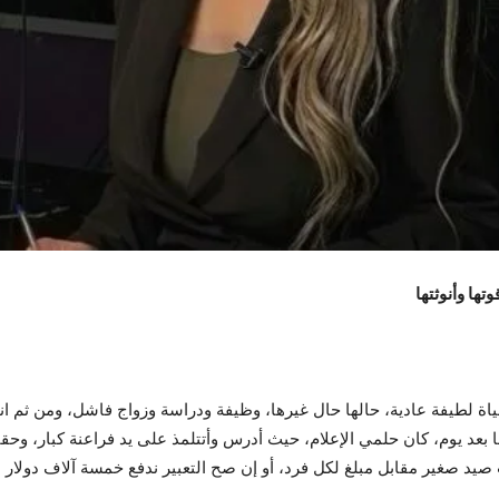
ها وأنوثتها
 لطيفة عادية، حالها حال غيرها، وظيفة ودراسة وزواج فاشل، ومن ثم ان
عد يوم، كان حلمي الإعلام، حيث أدرس وأتتلمذ على يد فراعنة كبار، وحق
يد صغير مقابل مبلغ لكل فرد، أو إن صح التعبير ندفع خمسة آلاف دولار ع