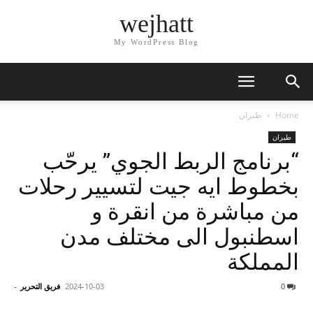
wejhatt
My WordPress Blog
Home
طيران
طيران
“برنامج الربط الجوي” يرحّب
بخطوط ايه جيت لتسيير رحلات
من مباشرة من انقرة و
اسطنبول الى مختلف مدن
المملكة
0
2024-10-03
فريق التحرير
-