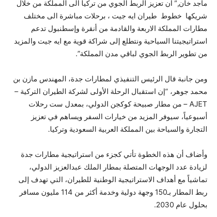
ماجد خان,” ان تعزيز الربط الجوي من تركيا الى المملكة من خلال
شريكها خطوط طيران ايه جيت ، برحلات مباشرة الى مختلف
مطارات المملكة الاربعة والقادمة من أنقرة وإسطنبول تدعم
استراتيجيتنا السياحية ونتطلع إلى شراكة قوية مع ايه جيت والمزيد
من تطوير الربط الجوي لباقي مدن المملكة”.
ومن جانبة قال الرئيس التنفيذي لمطارات جدة، المهندس مازن بن
محمد جوهر، “إن استقبال الرحلة الأولى لشركة الطيران التركية –
AJET – من مطار صبيحة كوكجن الدولي، بمعدل ست رحلات
أسبوعياً، سيوفر المزيد من خيارات السفر ويساهم في تعزيز
التجارة والسياحة بين المملكة العربية السعودية وتركيا.
وأضاف أن هذه الخطوة تأتي كجزء من استراتيجية مطارات جدة
لزيادة عدد الوجهات المتصلة بمطار الملك عبدالعزيز الدولي،
تماشياً مع أهداف الاستراتيجية الوطنية للطيران، التي تهدف إلى
ربط المطار بـ150 وجهة دولية وخدمة أكثر من 114 مليون مسافر
بحلول عام 2030.