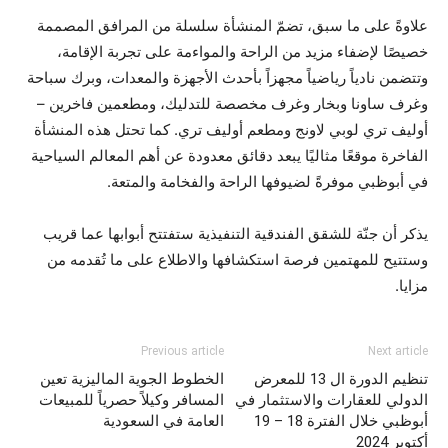
علاوةً على ما سبق، تضمّ المنشأة سلسلة من المرافق المصممة
خصيصًا لإضفاء مزيد من الراحة والمواءمة على تجربة الإقامة،
وتتضمن نادياً رياضياً مجهزاً بأحدث الأجهزة والمعدات، وبرك سباحة
وغرف ساونا وبخار وغرف مخصصة للتدليك، ومطعمين فاخرين –
أوليف تري لوبي لاونج ومطعم أوليف تري. كما تحتل هذه المنشأة
الفاخرة موقعًا مثاليًا يبعد دقائق معدودة عن أهم المعالم السياحية
في أبوظبي موفرةً لضيوفها الراحة والفخامة والمتعة.
يذكر أن جنّة للشقق الفندقية التنفيذية ستفتتح أبوابها عما قريب
وستتيح للمهتمين فرصة استكشافها والاطلاع على ما تُقدمه من
مزايا.
Previous article
Next article
تنظيم الدورة ال 13 للمعرض
الخطوط الجوية الماليزية تعين
الدولي للعقارات والاستثمار في
المسافر وكيلاً حصرياً للمبيعات
أبوظبي خلال الفترة 18 – 19
العامة في السعودية
أكتوبر 2024