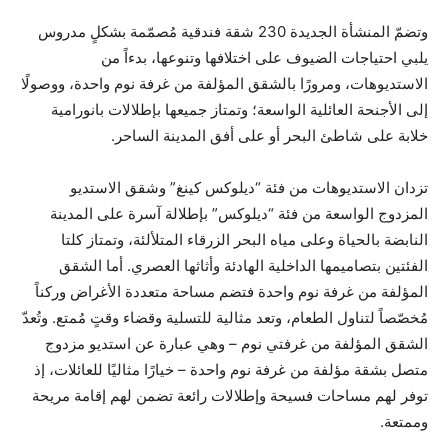
وتضمّ المنشأة الجديدة 230 شقة فندقية مُصمّمة بشكلٍ مدروس
يلبي احتياجات الضيوف على اختلافها وتنوعها، بدءاً من
الاستديوهات، ومرورًا بالشقق المؤلفة من غرفة نوم واحدة، ووصولًا
إلى الأجنحة العائلية الواسعة؛ وتمتاز جميعها بإطلالات بانورامية
خلابة على شاطئ البحر أو على أفق المدينة الساحر.
تزدان الاستديوهات من فئة “ديلوكس كينغ” وشقق الاستديو
المزدوج الواسعة من فئة “ديلوكس” بإطلالة آسرة على المدينة
النابضة بالحياة وعلى مياه البحر الزرقاء المتلألئة، وتمتاز كلتا
الفئتين بتصاميمها الداخلية الهادئة وأثاثها العصري. أما الشقق
المؤلفة من غرفة نوم واحدة فتضم مساحة متعددة الأغراض وركناً
مُخصّصاً لتناول الطعام، وتعد مثالية للتسلية وقضاء وقتٍ مُمتع. وتُعدّ
الشقق المؤلفة من غرفتي نوم – وهي عبارة عن استديو مزدوج
متصل بشقة مؤلفة من غرفة نوم واحدة – خيارًا مثاليًا للعائلات، إذ
توفر لهم مساحات فسيحة وإطلالات رائعة تضمن لهم إقامة مريحة
وممتعة.