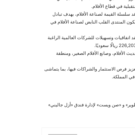
قبلية في قطاع الأفلام.
م في رفد سلسلة القيمة لصناعة الأفلام، بهدف تبادل
ون المنتدى القلب النابض لصناعة الأفلام في
ات، وشهدت عقد اتفاقيات وتسهيلات للشركات العالمية الراغبة
دى منطقة تجارب الأداء، ومعرض وجهات التصوير بالمملكة، ومنطقة الفنون السينمائية، وتحدي ON – SET، وحديث الأفلام، وصانع الأفلام الصغير، ومنطقة
زيز فرص الاستثمار والشراكات فيها، بما يتماشى
طوير» و «صن ويست» لإدارة فندق «أزل جاليني»