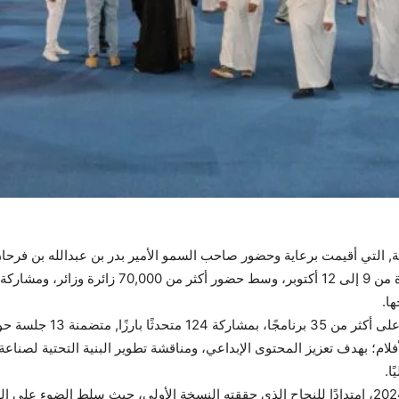
نية, التي أقيمت برعاية وحضور صاحب السمو الأمير بدر بن عبدالله بن فرح
الأفلام، وذلك في مدينة الرياض خلال الفترة الممتدة من
ا.
م؛ بهدف تعزيز المحتوى الإبداعي، ومناقشة تطوير البنية التحتية لصناعة ا
ا.
وجاءت النسخة الثانية من منتدى الأفلام السعودي 2024، امتدادًا للنجاح الذي حققته النسخة الأولى، حي