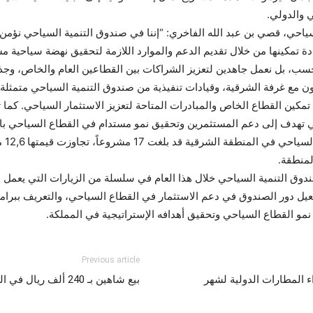
 والدولي.
ياحي، قصي بن عبد الله الفاخري: “إننا في صندوق التنمية السياحي نؤمن ب
ة تمكينها من خلال تقديم الدعم والموارد اللازمة لتحقيق نهضة سياحية
حسب، بل نعمل جاهدين لتعزيز الشراكات بين القطاعين العام والخاص، وجذب
عاون مع غرفة الشرقية، وقيادات تنفيذية من صندوق التنمية السياحي متمثلة 
مكين القطاع الخاص والمبادرات المتاحة لتعزيز الاستثمار السياحي. كما
التي تهدف إلى دعم المستثمرين وتحقيق نمو مستدام في القطاع السياحي با
يشار
دوق التنمية السياحي خلال هذا العام في سلسلة من الزيارات التي يعمل ع
ل دور الصندوق في دعم الاستثمار في القطاع السياحي، والتعريف ببرامج
و القطاع السياحي وتحقيق أهدافه الإستراتيجية في المملكة.
Previous article
ء المطارات الدولية لشهر
بيع شاهين بـ 240 ألف ريال في الليلة الرابعة لمزاد نادي الصقور السعودي 2024