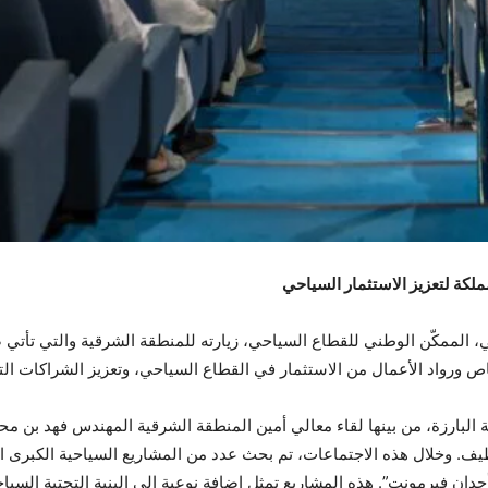
كة لتعزيز الاستثمار السياحي
حي، الممكّن الوطني للقطاع السياحي، زيارته للمنطقة الشرقية والتي ت
اص ورواد الأعمال من الاستثمار في القطاع السياحي، وتعزيز الشراكات 
البارزة، من بينها لقاء معالي أمين المنطقة الشرقية المهندس فهد بن محم
يف. وخلال هذه الاجتماعات، تم بحث عدد من المشاريع السياحية الكبرى ال
جدان فيرمونت”. هذه المشاريع تمثل إضافة نوعية إلى البنية التحتية السي