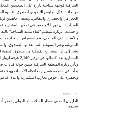
الشرقية كوجهة سياحية بارزة على الصعيدين المحلي
من جانبه، قال الرئيس التنفيذي لصندوق التنمية الس
الجغرافي والحضاري والثقافي، ونسعى جاهدين لزياد
السياحية. إن دورنا لا ينحصر في تمكين المشاريع ف
واختتمت الزيارة بتنظيم “لقاء تنمية السياحة” بالت
والأستاذ نايف الماضي، وتم استعراض إستراتيجيات ت
التمويلية وغير التمويلية التي يقدمها الصندوق، و
المشاريع بعد اكتمالها في توفير 2,140 غرفة لزوار المنطقة.
وتأتي زيارة المنطقة الشرقية ضمن جولة قيادات صن
بدأت في منطقة عسير ومحافظة الأحساء، بهدف تفعي
وتحفيزه على خوض تجارب استثمارية واعدة، لدعم نم
Next article
الطيران المدني: مطار الملك خالد الدولي يتصدر أدا
سبتمبر