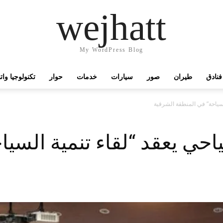
wejhatt
My WordPress Blog
فنادق
طيران
صور
سيارات
خدمات
حوار
تكنولوجيا وا
لسياحة” في المنطقة الشرقية
احي يعقد “لقاء تنمية السي