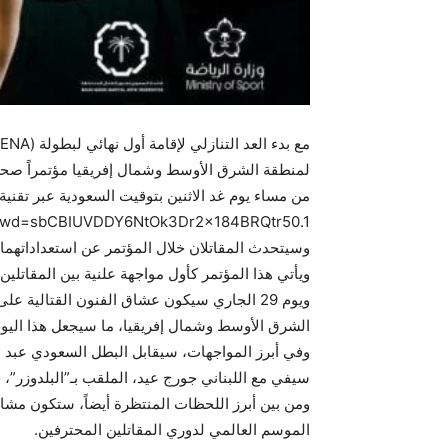
wd=sbCBIUVDDY6NtOk3Dr2x184BRQtr50.1
وسيتحدث المقاتلان خلال المؤتمر عن استعداداتهما وت
ويأتي هذا المؤتمر كأول مواجهة علنية بين المقاتلين 
ويوم 29 الجاري سيكون عشاق الفنون القتالي
الشرق الأوسط وشمال إفريقيا، ما سيجعل هذا اليوم يو
وفي أبرز المواجهات، سيقابل البطل السعودي عبد ا
سيفي مع اللبناني جورج عيد، الملقب بـ”البلدوزر”
ومن بين أبرز اللحظات المنتظرة أيضاً، ستكون مش
الموسم العالمي لدوري المقاتلين المحترفين.