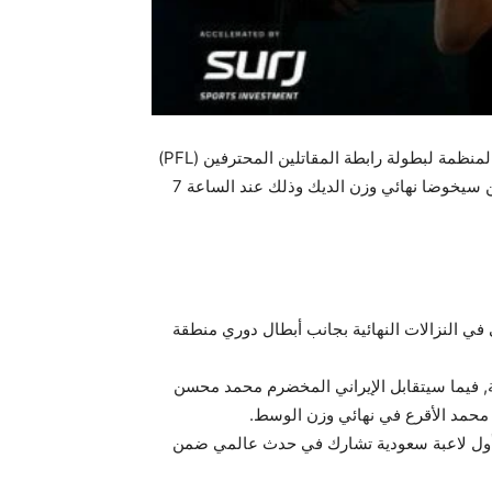
مع بدء العد التنازلي لإقامة أول نهائي لبطولة (PFL MENA) في المملكة العربية السعودية يوم 29 نوفمبر الجاري تعقد اللجنة المنظمة لبطولة رابطة المقاتلين المحترفين (PFL)
لمنطقة الشرق الأوسط وشمال إفريقيا مؤتمراً صحفياً للمقاتلين العربيين المغربي رشيد الحزومي والعراقي علي طالب اللذين سيخوضا نهائي وزن الديك وذلك عند الساعة 7
 في النزالات النهائية بجانب أبطال دوري منطقة
ة, فيما سيتقابل الإيراني المخضرم محمد محسن
 محمد الأقرع في نهائي وزن الوسط.
خ كأول لاعبة سعودية تشارك في حدث عالمي ضمن