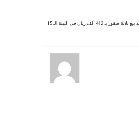
نادي الصقور السعودي 2024 يشهد بيع ثلاثة صقور بـ 412 ألف ريال في الليلة الـ 15