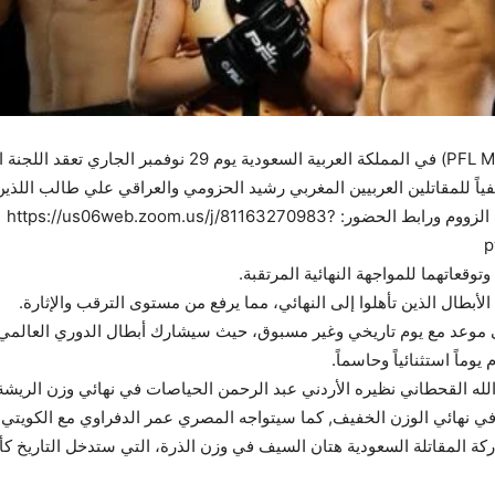
من مساء يوم غد الاثنين بتوقيت السعودية عبر تقنية الزووم ورابط الحضور: https://us06web.zoom.us/j/81163270983?
p
وقعاتهما للمواجهة النهائية المرتقبة.
الأبطال الذين تأهلوا إلى النهائي، مما يرفع من مستوى الترقب والإثارة.
ة على موعد مع يوم تاريخي وغير مسبوق، حيث سيشارك أبطال الدوري العالمي
ماً استثنائياً وحاسماً.
لله القحطاني نظيره الأردني عبد الرحمن الحياصات في نهائي وزن الريش
، في نهائي الوزن الخفيف, كما سيتواجه المصري عمر الدفراوي مع الكويتي
اركة المقاتلة السعودية هتان السيف في وزن الذرة، التي ستدخل التاري