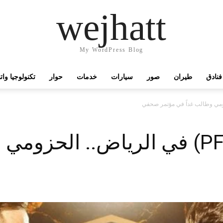
wejhatt
My WordPress Blog
فنادق
طيران
صور
سيارات
خدمات
حوار
تكنولوجيا وا
قبل نهائي دوري (PFL) في الرياض.. ا