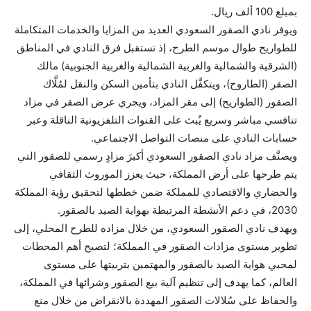
بمبلغ 100 ألف ريال.
ويوفر نادي الصقور السعودي العديد من المزايا والخدمات المتكاملة
للطواريح طوال موسم الطرح، إذ تستقبل فرق النادي في المناطق
(الشرقية والشمالية والغربية الشمالية والغربية الجنوبية) مالك
الصقر (الطاروح)، ويتكفَّل النادي بتأمين السكن والنقل لمُلَّاك
الصقور (الطواريح) إلى مقر المزاد، ويجري عرض الصقر في مزاد
تنافسي مباشر وسريع يُبث على القنوات التلفزيونية الناقلة وعبر
حسابات النادي على منصات التواصل الاجتماعي.
ويصنَّف مزاد نادي الصقور السعودي أكبرَ مزادٍ رسمي للصقور التي
يتم طرحها على أرض المملكة، حيث يعزز الموروث الثقافي
والحضاري والاقتصادي للمملكة ضمن خططها لتحقيق رؤية المملكة
2030، في دعم الأنشطة المرتبطة بهواية الصيد بالصقور.
ويهدف نادي الصقور السعودي، من خلال مزاده للطرح المحلي، إلى
تطوير مستوى مزادات الصقور في المملكة؛ لتصبح أهم المحطات
لمحبي هواية الصيد بالصقور والمهتمين بتربيتها على مستوى
العالم، كما يهدف إلى تنظيم آلية بيع الصقور وشرائها في المملكة،
والحفاظ على سُلالات الصقور المهددة بالانقراض من خلال منع