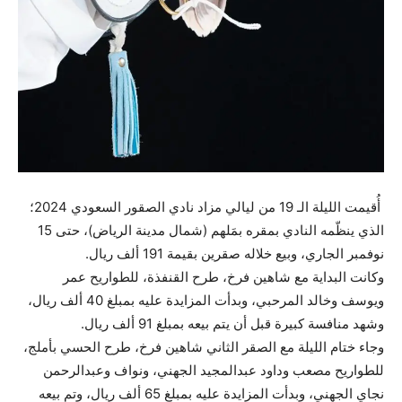
أُقيمت الليلة الـ 19 من ليالي مزاد نادي الصقور السعودي 2024؛
الذي ينظّمه النادي بمقره بمَلهم (شمال مدينة الرياض)، حتى 15
نوفمبر الجاري، وبيع خلاله صقرين بقيمة 191 ألف ريال.
وكانت البداية مع شاهين فرخ، طرح القنفذة، للطواريح عمر
ويوسف وخالد المرحبي، وبدأت المزايدة عليه بمبلغ 40 ألف ريال،
وشهد منافسة كبيرة قبل أن يتم بيعه بمبلغ 91 ألف ريال.
وجاء ختام الليلة مع الصقر الثاني شاهين فرخ، طرح الحسي بأملج،
للطواريح مصعب وداود عبدالمجيد الجهني، ونواف وعبدالرحمن
نجاي الجهني، وبدأت المزايدة عليه بمبلغ 65 ألف ريال، وتم بيعه