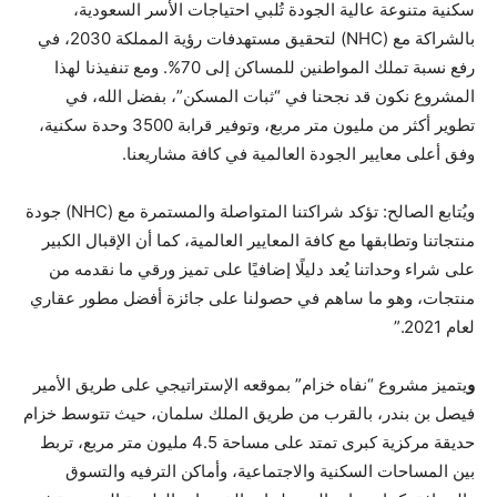
سكنية متنوعة عالية الجودة تُلبي احتياجات الأسر السعودية،
بالشراكة مع (NHC) لتحقيق مستهدفات رؤية المملكة 2030، في
رفع نسبة تملك المواطنين للمساكن إلى 70%. ومع تنفيذنا لهذا
المشروع نكون قد نجحنا في “ثبات المسكن”، بفضل الله، في
تطوير أكثر من مليون متر مربع، وتوفير قرابة 3500 وحدة سكنية،
وفق أعلى معايير الجودة العالمية في كافة مشاريعنا.
ويُتابع الصالح: تؤكد شراكتنا المتواصلة والمستمرة مع (NHC) جودة
منتجاتنا وتطابقها مع كافة المعايير العالمية، كما أن الإقبال الكبير
على شراء وحداتنا يُعد دليلًا إضافيًا على تميز ورقي ما نقدمه من
منتجات، وهو ما ساهم في حصولنا على جائزة أفضل مطور عقاري
لعام 2021.”
و
يتميز مشروع “نفاه خزام” بموقعه الإستراتيجي على طريق الأمير
فيصل بن بندر، بالقرب من طريق الملك سلمان، حيث تتوسط خزام
حديقة مركزية كبرى تمتد على مساحة 4.5 مليون متر مربع، تربط
بين المساحات السكنية والاجتماعية، وأماكن الترفيه والتسوق