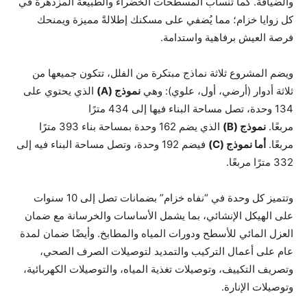
والضيافة. كما تنساب المسطحات الخضراء والطبيعة المزدهرة في
كل زوايا خزام؛ مما يُضفي على مسكنك إطلالةً مميزة ويمنحك
فرصة العيش برفاهية واستدامة.
ويضم المشروع ثلاثة نماذج مبتكرة من الفلل، تتكون جميعها من
ثلاثة أدوار (أرضي، أول، علوي): وهي
نموذج
(A)
الذي يحتوي على
134 وحدة، تصل مساحة البناء فيها إلى 434 مترًا
مربعًا.
نموذج
(B)
الذي يضم 162 وحدة بمساحة بناء 393 مترًا
مربعًا.
أما نموذج
(C)
فيضم 192 وحدة، وتصل مساحة البناء فيه إلى
332 مترًا مربعًا.
وتتميز كل وحدة في “نفاه خزام” بضمانات تصل إلى 10 سنوات
على الهيكل الإنشائي، بما يشمل الأساسات والخرسانة مع ضمان
العزل المائي للأسطح ودورات المياه والمطابخ. وأيضًا ضمان لمدة
عام على أعمال التركيب والتمديد لتوصيلات الصرف الصحي،
وتصريف التكييف، وتوصيلات تغذية المياه، والتوصيلات الكهربائية،
وتوصيلات الإنارة.