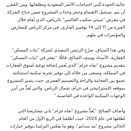
عالية الجودة تُلبي احتياجات الأسر السعودية وتطلعاتها. ومن المُقرر
أن يتم تسجيل الاهتمام وحجز وحدات المشروع ضمن جناح الشركة
في معرض “سيتي سكيب العالمي” بالرياض، الذي يُقام خلال
الفترة من 11 إلى 14 نوفمبر الجاري، في مركز الرياض للمعارض
والمؤتمرات في ملهم.
وفي هذا السياق، صرّح الرئيس التنفيذي لشركة “ثبات المسكن”
العقارية، الأستاذ يوسف الصالح، قائلًا: “نفخر في “ثبات المسكن”
بتقديم مشروع “نفاه خزام” الذي يُعتبر إضافة نوعية لسوق العقارات
في المملكة، ونسعى من خلاله إلى توفير تجربة سكنية استثنائية
تجمع بين الفخامة والراحة والتصميم العصري، حيث يتميز المشروع
بموقعه الإستراتيجي في خزام، شمال الرياض، والتي تُعدُّ من أبرز
الوجهات السكنية الواعدة في العاصمة.”
وأضاف الصالح: “يُعدُّ مشروع “نفاه خزام” ثاني مشاريعنا التي
نُطلقها في عام 2024، حيث أطلقنا في الربع الأول من العام
الحالي مشروع “مد سدايم”، وهو ما يعكس التزامنا بتوفير خيارات