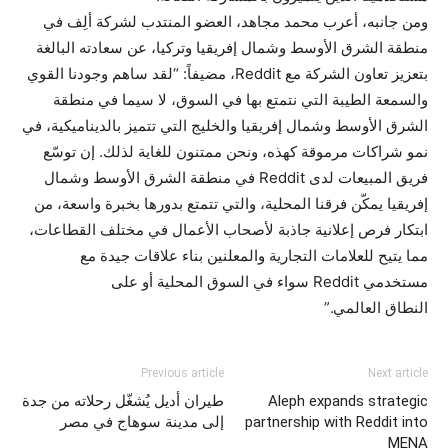
ومن جانبه، أعرب محمد مجاهد، العضو المنتدب لشركة ألِف في
منطقة الشرق الأوسط وشمال إفريقيا وتركيا، عن سعادته البالغة
بتعزيز تعاون الشركة مع Reddit، مضيفاً: “لقد ساهم وجودنا القوي
والسمعة الطيبة التي نتمتع بها في السوق، لا سيما في منطقة
الشرق الأوسط وشمال إفريقيا والخليج التي تتميز بالديناميكية، في
نمو شراكات مرموقة كهذه، ونحن ممتنون للغاية لذلك. إن توسّع
فريق المبيعات لدى Reddit في منطقة الشرق الأوسط وشمال
إفريقيا يمكّن فرقنا المحلية، والتي تتمتع بدورها بخبرة واسعة، من
ابتكار فرص إعلانية جاذبة لأصحاب الأعمال في مختلف القطاعات،
مما يتيح للعلامات التجارية والمعلنين بناء علاقات جيدة مع
مستخدمي Reddit سواء في السوق المحلية أو على
النطاق العالمي.”
Previous article
Next article
Aleph expands strategic
طيران أديل يُشغّل رحلاته من جدة
partnership with Reddit into
إلى مدينة سوهاج في مصر
MENA