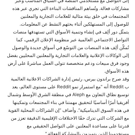
إلى التواصل مع مستخدمي المنصة في السياق المناسب وعبر
مشاركات فعالة. وتُساهم المناقشات البناءة التي تجري عبر هذه
المجتمعات في خلق بيئة مثالية للعلامات التجارية والمعلنين
للوصول إلى المستهلكين أثناء بحثهم النشط عن المعلومات.
يتمثّل دور ألِف في إنشاء وتنمية الأسواق التي تستهدفها منصات
التواصل الاجتماعي العالمية عبر منظومة الإعلان الرقمي، كما
تُمكّن ألِف هذه المنصات من التوسّع في أسواق جديدة والوصول
إلى الوكالات الإعلانية والعلامات التجارية والمعلنين المحليين بفضل
وجود فرق مبيعات ودعم متخصصة تتولى العمل مباشرةً على أرض
هذه الأسواق.
وقد صرح براندون بيرس، رئيس إدارة الشراكات الاعلانية العالمية
ب Reddit أنه “مع استمرار نمو Reddit على مستوى العالم، يعد
توسيع نطاق التعاون مع Aleph في منطقة الشرق الأوسط وشمال
أفريقيا أمرًا أساسيًا لتحقيق مهمتنا في بناء المجتمعات وتمكينها
في هذه السوق الديناميكية”. وأضاف “إن الشراكات المحلية القوية
مع الشركات التي تدرك حقًا الاختلافات الإقليمية الدقيقة تعزز من
قدرتنا على مساعدة المعلنين على التواصل الحقيقي مع
مستخدمينا الذين يتميزون بالمشاركة الفعالة.”