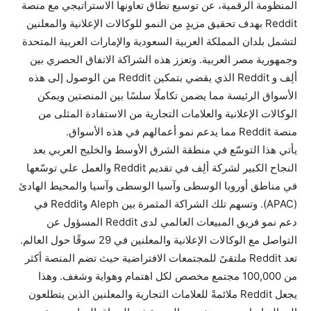
المنظومة الرقمية، عن توسيع نطاق تعاونها الاستراتيجي مع منصة
Reddit بهدف تحقيق مزيدٍ من النمو للوكالات الإعلانية والمعلنين
لتشمل بلدان المملكة العربية السعودية والإمارات العربية المتحدة
وجمهورية مصر العربية. وتعزز هذه الشراكة الاتفاق الحصري بين
ألِف و Reddit الذي يقضي بتمكين Reddit من الوصول إلى هذه
الأسواق الرئيسة مما يضمن تكاملًا سلسًا بين المنصتين ويمكن
الوكالات الإعلانية والعلامات التجارية من الاستفادة المثلى من
منصة Reddit مما يدعم نمو أعمالهم في هذه الأسواق.
يأتي هذا التوسّع في منطقة الشرق الأوسط والخليج العربي بعد
النجاح الكبير لشركة ألِف في تقديم Reddit والعمل علي توسّعها
في مناطق أوروبا الوسطى وآسيا الوسطى وآسيا والمحيط الهادئ
(APAC). وتسهم تلك الشراكة المثمرة بين Aleph وReddit في
دعم نمو فريق المبيعات العالمي لدى Reddit المسؤول عن
التواصل مع الوكالات الإعلانية والمعلنين في 29 سوقًا حول العالم.
تعد Reddit ملتقىً للمجتمعات الافتراضية حيث تضم المنصة أكثر
من 100,000 مجتمع مخصص لكل اهتمام وهواية وشغف. وهذا
يجعل Reddit ملائمةً للعلامات التجارية والمعلنين الذين يتطلعون