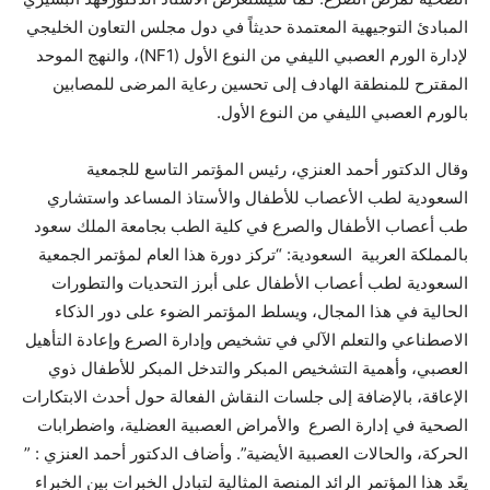
المبادئ التوجيهية المعتمدة حديثاً في دول مجلس التعاون الخليجي
لإدارة الورم العصبي الليفي من النوع الأول (NF1)، والنهج الموحد
المقترح للمنطقة الهادف إلى تحسين رعاية المرضى للمصابين
بالورم العصبي الليفي من النوع الأول.
وقال الدكتور أحمد العنزي، رئيس المؤتمر التاسع للجمعية
السعودية لطب الأعصاب للأطفال والأستاذ المساعد واستشاري
طب أعصاب الأطفال والصرع في كلية الطب بجامعة الملك سعود
بالمملكة العربية السعودية: “تركز دورة هذا العام لمؤتمر الجمعية
السعودية لطب أعصاب الأطفال على أبرز التحديات والتطورات
الحالية في هذا المجال، ويسلط المؤتمر الضوء على دور الذكاء
الاصطناعي والتعلم الآلي في تشخيص وإدارة الصرع وإعادة التأهيل
العصبي، وأهمية التشخيص المبكر والتدخل المبكر للأطفال ذوي
الإعاقة، بالإضافة إلى جلسات النقاش الفعالة حول أحدث الابتكارات
الصحية في إدارة الصرع والأمراض العصبية العضلية، واضطرابات
الحركة، والحالات العصبية الأيضية”. وأضاف الدكتور أحمد العنزي : ”
يعًد هذا المؤتمر الرائد المنصة المثالية لتبادل الخبرات بين الخبراء