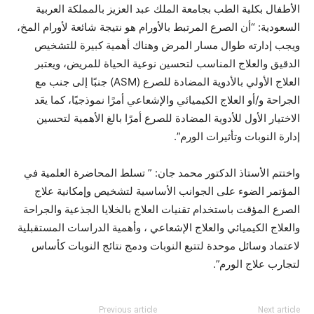
الأطفال بكلية الطب بجامعة الملك عبد العزيز بالمملكة العربية
السعودية: “أن الصرع المرتبط بالأورام هو نتيجة شائعة لأورام المخ،
ويجب إدارته طوال مسار المرض وهناك أهمية كبيرة للتشخيص
الدقيق والعلاج المناسب لتحسين نوعية الحياة للمريض، ويعتبر
العلاج الأولي بالأدوية المضادة للصرع (ASM) جنبًا إلى جنب مع
الجراحة و/أو العلاج الكيميائي والإشعاعي أمرًا نموذجيًا، كما يعَد
الاختيار الأول للأدوية المضادة للصرع أمرًا بالغ الأهمية لتحسين
إدارة النوبات وتأثيرات الورم”.
واختتم الأستاذ الدكتور محمد جان: ” تسلط المحاضرة العلمية في
المؤتمر الضوء على الجوانب الأساسية لتشخيص وإمكانية علاج
الصرع المؤقت باستخدام تقنيات العلاج بالخلايا الجذعية والجراحة
والعلاج الكيميائي والعلاج الإشعاعي ، وأهمية الدراسات المستقبلية
لاعتماد وسائل موحدة لتتبع النوبات ودمج نتائج النوبات كأساس
لتجارب علاج الورم”.
Previous article
Next article