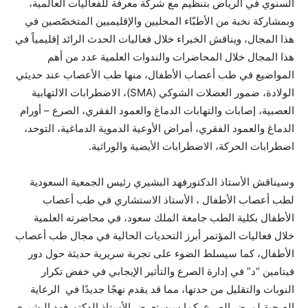
السنوي في الرياض بتنظيم مع شركة معرفة للفعاليات العالمية،
وبمشاركة نخبة من الأطبّاء المحليين والإقليميين المتخصّصين في
هذا المجال، ويناقش الخبراء خلال فعاليات الحدث الرائد إقليمياً في
هذا المجال خلال المحاضرات والندوات العلمية عدد من أهم
المواضيع في طب أعصاب الأطفال، منها طب الأعصاب عند حديثي
الولادة، ضمور العضلات الشوكي (SMA)، الاضطرابات الالتهابية
العصبية، إصابات والتهابات الدماغ والعمود الفقري، الصرع – أورام
الدماغ والعمود الفقري، أمراض الأوعية الدموية الدماغية، التوحد،
اضطرابات الحركة، الاضطرابات الأيضية والوراثية.
وسيناقش الأستاذ الدكتورفهد البشيري رئيس الجمعية السعودية
لطب أعصاب الأطفال ، الأستاذ الاستشاري في طب أعصاب
الأطفال بكلية الطب جامعة الملك سعود، في محاضرته العلمية
خلال فعاليات المؤتمر أبرز التحديات الحالية في مجال طب أعصاب
الأطفال، كما سيسلط الضوء على تجربة سريرية حديثة حول دور
فيتامين “د” في إدارة الصرع والتأثير الإيجابي في خفض تكرار
النوبات والتقليل من حدتها، مما قد يقدم نهجًا جديدًا في الرعاية
الصحية لمرض الصرع. كما سيستعرض الأستاذ الدكتورفهد البشيري