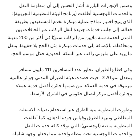
وضمن الإنجازات البارزة، أشار الحسن إلى أن منظومة النقل
والخدمات اللوجستية أطلقت (برنامج البيئة التنظيمية التجريبية)؛
الذي يتيح اختبار نماذج عملية مبتكرة تخدم المستفيدين بطريقة
فعالة، إلى جانب خدمات جديدة لنقل الركاب عبر الحافلات بين
المدن لخدمة ستة ملايين من الركاب سنويًا في أكثر من 200 مدينة
ومحافظة، بالإضافة إلى خدمات مبتكرة مثل (الحج بلا حقيبة)، ونقل
ما يزيد على مليوني راكب عبر السكة الحديدية خلال موسم الحج.
وفي قطاع الطيران، تجاوز عدد المسافرين 111 مليون مسافر
بمعدل نمو 20%، حيث حصدت هيئة الطيران المدني جوائز عالمية
مرموقة في خدمة العملاء، من ضمنها جائزة أفضل خدمة عملاء
وجائزة أفضل مركز اتصال حكومي في الشرق الأوسط.
وطورت المنظومه بنية الطرق عبر استخدام تقنيات الاسفلت
المطاطي وتبريد الطرق وقياس جودة الدهان، كما أطلقت
المنظومه منصة (لوجستي): التي توحّد كافة خدمات النقل
والخدمات اللوجستية تحت مظلة واحدة، مما يجعلها وجهة شاملة