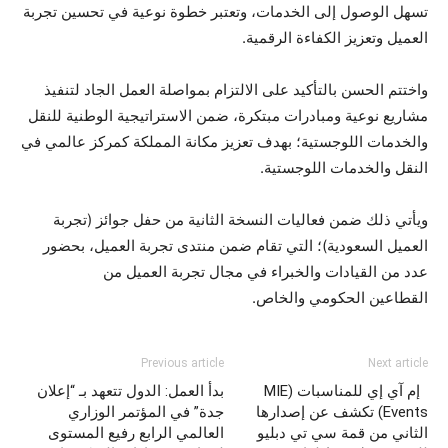
تسهل الوصول إلى الخدمات، وتعتبر خطوة نوعية في تحسين تجربة
العميل وتعزيز الكفاءة الرقمية.
واختتم الحسن بالتأكيد على الالتزام بمواصلة العمل الجاد لتنفيذ
مشاريع نوعية ومبادرات مبتكرة، ضمن الاستراتيجية الوطنية للنقل
والخدمات اللوجستية؛ بهدف تعزيز مكانة المملكة كمركز عالمي في
النقل والخدمات اللوجستية.
ويأتي ذلك ضمن فعاليات النسخة الثانية من حفل جوائز (تجربة
العميل السعودية)؛ التي تقام ضمن منتدى تجربة العميل، بحضور
عدد من القيادات والخبراء في مجال تجربة العميل من
القطاعين الحكومي والخاص.
Previous article
Next article
إم آي إي للمناسبات (MIE
بدأ العمل: الدول تتعهد بـ “إعلان
Events) تكشف عن إصدارها
جدة” في المؤتمر الوزاري
الثاني من قمة سي تي دبليو
العالمي الرابع رفيع المستوى