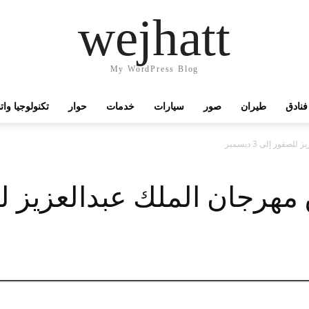
wejhatt
My WordPress Blog
فنادق
طيران
صور
سيارات
خدمات
حوار
تكنولوجيا وا
قور إلى 3 ديسمبر