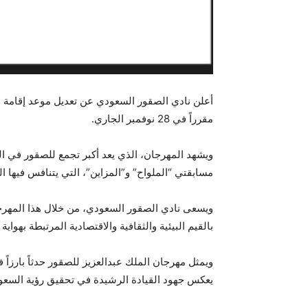
مقرراً في 28 نوفمبر الجاري.
ويشهد المهرجان، الذي يعد أكبر تجمع للصقور في ال
مسابقتي “الملواح” و”المزاين”، التي يتنافس فيها
ويسعى نادي الصقور السعودي، من خلال هذا المهرجان
بالقيم البيئية والثقافية والاقتصادية المرتبطة بهواية
ويمثل مهرجان الملك عبدالعزيز للصقور حدثاً بارزاً ف
يعكس جهود القيادة الرشيدة في تحقيق رؤية السعودية 2030 والمحافظة على العادات والقيم ا