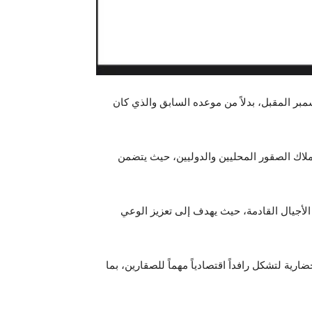
صقور السعودي عن تعديل موعد إقامة مهرجان الملك عبدالعزيز للصقور 2024 ليقام في الفترة من 3 إلى 19 ديسمبر المقبل، بدلاً من موعده السابق والذي كان
ملاك الصقور المحليين والدوليين، حيث يتضمن
لأجيال القادمة، حيث يهدف إلى تعزيز الوعي
رية لتشكل رافداً اقتصادياً مهماً للصقارين، بما