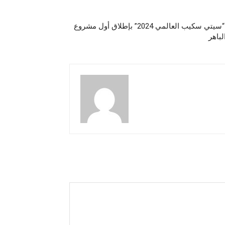
“ماونتن ڤيو” تختتم مشاركتها في “سيتي سكيب العالمي 2024” بإطلاق أول مشروع
لباهر