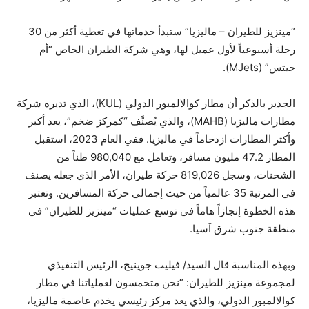
“مينزيز للطيران – ماليزيا” ستبدأ خدماتها في تغطية أكثر من 30
رحلة أسبوعياً لأول عميل لها، وهي شركة الطيران الخاص “أم
جيتس” (MJets).
الجدير بالذكر أن مطار كوالالمبور الدولي (KUL)، الذي تديره شركة
مطارات ماليزيا (MAHB)، والذي يُصنَّف “كمركز ضخم”، يعد أكبر
وأكثر المطارات ازدحاماً في ماليزيا. ففي العام 2023، استقبل
المطار 47.2 مليون مسافر، وتعامل مع 980,040 طناً من
الشحنات، وسجل 819,026 حركة طيران، الأمر الذي جعله يصنف
في المرتبة 35 عالمياً من حيث إجمالي حركة المسافرين. وتعتبر
هذه الخطوة إنجازاً هاماً في توسع عمليات “مينزيز للطيران” في
منطقة جنوب شرق آسيا.
وبهذه المناسبة قال السيد/ فيليب جوينيج، الرئيس التنفيذي
لمجموعة مينزيز للطيران: “نحن متحمسون لعملياتنا في مطار
كوالالمبور الدولي، والذي يعد مركز رئيسي يخدم عاصمة ماليزيا،