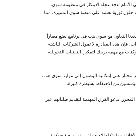
 الأمام لدفع عجلة الابتكار في منظومة سوي.
ء حلول ثورية تعتمد على منصة سوي المميزة، مما
سعدنا التعاون مع سوي هب في برنامج يضع معياراً
200 دولار لكل شركة ناشئة بناءً على الإنجازات، فإن هذه المبادرة لا تمول الشركات الناشئة
نات مع مهمة برينك لتمكين التقنيات التحويلية
مختار على إمكانية الوصول إلى موارد سوي هب،
مؤسسين من الاحتفاظ بسيطرة كبيرة.
لمحرز. ندعو الفرق المهتمة لتقديم طلباتهم عبر
ي لأخلاقيات الذكاء الاصطناعي عبر منصة حوكمة