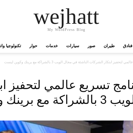
wejhatt
My WordPress Blog
فنادق
طيران
صور
سيارات
خدمات
حوار
تكنولوجيا وا
ابتكار الشركات الناشئة في مجال الويب 3 بالشراكة مع برينك وكوين ليست
ج تسريع عالمي لتحفيز اب
 وكوين ليست