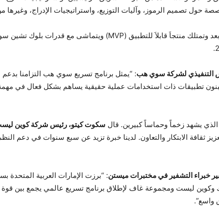
ة حول تصميم الرموز، وآليات التوزيع، واستراتيجيات الإدراج، وغيرها من
تبحث سوي هب عن فرق مبتكرة لم تطلق توكناتها بعد وتمتلك منتجاَ قابلاَ
 التنفيذي لشركة سوي هب
: “يمثل برنامج تسريع سوي هب التزامنا بدعم 
بنون تطبيقات ذات استخدامات عملية حقيقية يساهم بشكل فعال في مهمة
ي يشهد زخماً وحماساً كبيرين. قال
سكوت كيتو، رئيس شركة كوين ليس
 ثقافة الابتكار والتعاون. لدينا خبرة تزيد عن سبع سنوات في دعم النظم 
خبراء التشفير في مختبرات ميستن
: “برزت الإمارات العربية المتحدة بس
 وكوين ليست ومجموعة غاف لإطلاق برنامج تسريع عالمي يجمع بين قوة 
 واسع”.