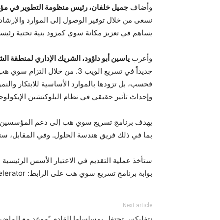
وأضاف
جميل خلفان، رئيس منظومة التطوير في 
نسعى من خلال توفير الوصول إلى الموارد والإرشاد
يساهم في تعزيز مكانة سوي كمزود بنية تحتية رئيسي
وأعرب
ياسين أبو داؤود، الشريك الإداري لمنطقة ال
فحسب، بل تزودها بالموارد الأساسية للابتكار والنم
وإحداث تأثير حقيقي في نظام البلوكتشين الإيكولوج
يهدف برنامج تسريع سوي هب إلى دعم المؤسسين و
بما في ذلك فريق هندسة الحلول. وفي المقابل، س
ستأخذ عملية التقديم في الاعتبار الأسس الرئيسية
بوابة برنامج تسريع سوي هب على الرابط: suihub.org/accelerator
Next article
نتفليكس تحتفل بمسلسلها القادم “موعد مع الماضي