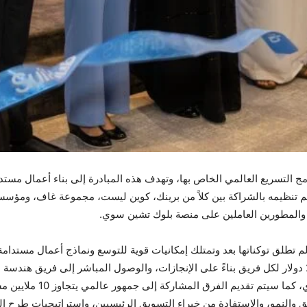
مج التسريع العالمي الخاص بها، وتهدف هذه المبادرة إلى بناء أعمال م
 هذا البرنامج لمدة 12 أسبوعاً، وتم تنظيمه بالشراكة بين كلاً من برينك، كوين ليست، مجمو
 والمطورين العاملين على منصة بلوك تشين سوي.
م تطلق توكناتها بعد وتمتلك إمكانيات قوية للتوسع ونماذج أعمال مستد
بما في ذلك التمويل الذي تصل قيمته إلى 200,000 دولار لكل فريق بناءً على الإنجازات، والوصول الم
والتعاون في بناء المنتج لتو
النمو، والاستفادة من خبراء التسويق الرئيسيين، واستراتيجيات طرح ا