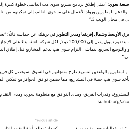
مؤسسة سوي
: “يمثل إطلاق برنامج تسريع سوي هب العالمي خطوة كبيرة إلى
 والدعم للمطورين ورواد الأعمال على مستوى العالم، إلى تمكينهم من بنا
 في مجال الويب 3.”
شرق الأوسط وشمال إفريقيا ومدير التطوير في برينك
، عن حماسه قائلًا: “ي
جديداً في تسريع الويب 3. من خلال التزام سوي هب بتقديم تمويل يصل إلى ,000
و والتوسع السريع. يتماشى التزام سوي هب بدعم المشاريع قبل إطلاق التوك
ي.”
المطورين الواعدين لتسريع طرح منتجاتهم في السوق. سيحصل كل فريق 
تأخذ سوي هب حصة في المشاريع، مما يضمن توافق الحوافز مع تمكين ال
 للمشروع، وقدرات الفريق، ومدى التوافق مع منظومة سوي، ومدى التقدم ا
Previous article
” عبر فعاليات حصرية ومميزة
“سدايا” تطلق أداة التقييم الذات