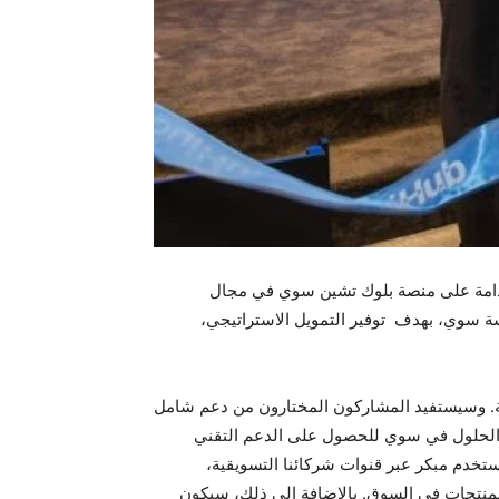
ستدامة على منصة بلوك تشين سوي في مجال
عة غاف، ومؤسسة سوي، بهدف توفير التمويل الاستراتيجي،
امة. وسيستفيد المشاركون المختارون من دعم شامل
باشر إلى فريق هندسة الحلول في سوي للحصول على الدعم التقني
سيع إمكانات شبكة سوي، كما سيتم تقديم الفرق المشاركة إلى جمهور عالمي يتجاوز 10 ملايين مستخدم مبكر عبر قنوات شركائنا التسويقية،
لمنتجات في السوق. بالإضافة إلى ذلك، سيكون