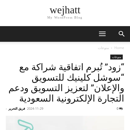
wejhatt
My WordPress Blog
Home
منوعات
منوعات
“زود” تُبرم اتفاقية شراكة مع
“سوشل كلينيك للتسويق
والإعلان” لتعزيز التسويق ودعم
التجارة الإلكترونية السعودية
0
2024-11-29
فريق التحرير
-