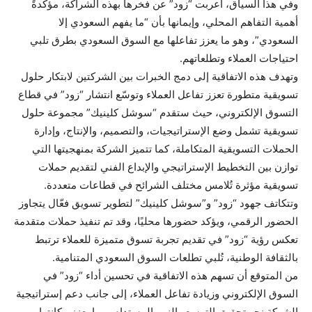
وفي هذا السياق، أعربت “زود” عن فخرها بهذه الشراكة، مؤكدةً
أهمية التفاهم المحلي، وإيمانها بأن “ما يفهم السعودي إلا
السعودي”، وهو ما يعزز تفاعلها مع السوق السعودي بطرق تلبي
احتياجات العملاء وتطلعاتهم.
وتهدف هذه الاتفاقية إلى دمج الخبرات بين الشركتين لابتكار حلول
تسويقية متطورة تعزز تفاعل العملاء وتوسّع انتشار “زود” في قطاع
التسوق الإلكتروني، حيث ستقدم “سوشل كلينيك” مجموعة حلول
تسويقية تشمل وضع الإستراتيجيات، والتصميم، والإنتاج، وإدارة
الحملات التسويقية المتكاملة، كما تتميز الشركة بمنهجيتها التي
توازن بين التخطيط الإستراتيجي والإبداع الفني لتقديم حملات
تسويقية مؤثرة تُلامس مختلف الشرائح في قطاعات متعددة.
وتتكاتف جهود “زود” و”سوشل كلينيك” لتطوير تسويق فعّال يتجاوز
الحضور الرقمي، ويؤكد حضورها محليًا، وقد تم تنفيذ حملات متقدمة
تعكس رؤية “زود” في تقديم تجربة تسوق متميزة للعملاء ترتبط
بالثقافة الوطنية، تُلبي تطلعات السوق السعودي المتنامية.
من المتوقع أن تسهم هذه الاتفاقية في تحسين أداء “زود” في
السوق الإلكتروني وزيادة تفاعل العملاء، إلى جانب دعم إستراتيجية
الشركة نحو تحقيق التوسع والنمو المستدام، مما يعزز مكانتها