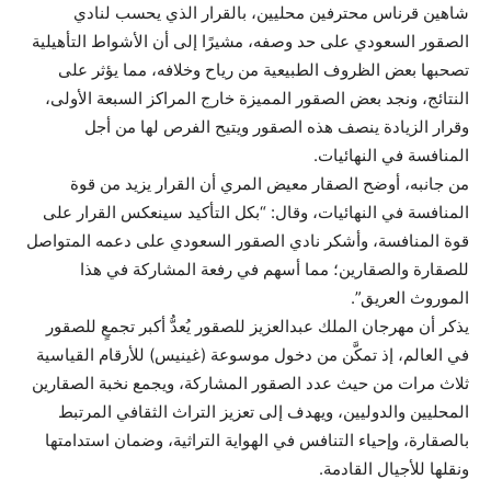
شاهين قرناس محترفين محليين، بالقرار الذي يحسب لنادي
الصقور السعودي على حد وصفه، مشيرًا إلى أن الأشواط التأهيلية
تصحبها بعض الظروف الطبيعية من رياح وخلافه، مما يؤثر على
النتائج، ونجد بعض الصقور المميزة خارج المراكز السبعة الأولى،
وقرار الزيادة ينصف هذه الصقور ويتيح الفرص لها من أجل
المنافسة في النهائيات.
من جانبه، أوضح الصقار معيض المري أن القرار يزيد من قوة
المنافسة في النهائيات، وقال: “بكل التأكيد سينعكس القرار على
قوة المنافسة، وأشكر نادي الصقور السعودي على دعمه المتواصل
للصقارة والصقارين؛ مما أسهم في رفعة المشاركة في هذا
الموروث العريق”.
يذكر أن مهرجان الملك عبدالعزيز للصقور يُعدُّ أكبر تجمعٍ للصقور
في العالم، إذ تمكَّن من دخول موسوعة (غينيس) للأرقام القياسية
ثلاث مرات من حيث عدد الصقور المشاركة، ويجمع نخبة الصقارين
المحليين والدوليين، ويهدف إلى تعزيز التراث الثقافي المرتبط
بالصقارة، وإحياء التنافس في الهواية التراثية، وضمان استدامتها
ونقلها للأجيال القادمة.